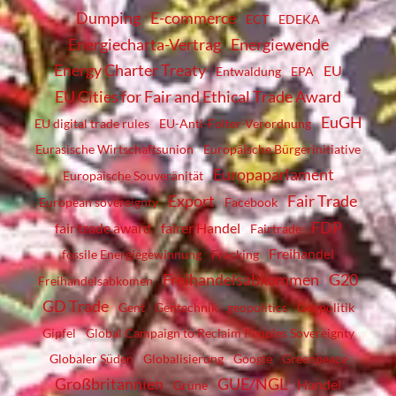
Dumping
E-commerce
ECT
EDEKA
Energiecharta-Vertrag
Energiewende
Energy Charter Treaty
EU
Entwaldung
EPA
EU Cities for Fair and Ethical Trade Award
EuGH
EU digital trade rules
EU-Anti-Folter-Verordnung
Eurasische Wirtschaftsunion
Europäische Bürgerinitiative
Europaparlament
Europäische Souveränität
Export
Fair Trade
European sovereignty
Facebook
FDP
fair trade award
fairer Handel
Fairtrade
Freihandel
fossile Energiegewinnung
Fracking
Freihandelsabkommen
G20
Freihandelsabkomen
GD Trade
Gent
Gentechnik
geopolitics
Geopolitik
Gipfel
Global Campaign to Reclaim Peoples Sovereignty
Globaler Süden
Globalisierung
Google
Greenpeace
Großbritannien
GUE/NGL
Handel
Grüne