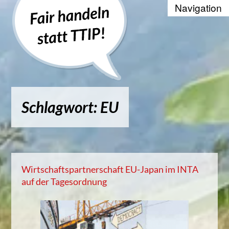
Recherche
Positionen
Die WTO und der Welthandel
Schlagwort: EU
Kontakt
Suche
Kampagnenbanner zum Einbinde
Wirtschaftspartnerschaft EU-Japan im INTA
auf der Tagesordnung
Datenschutzerklärung