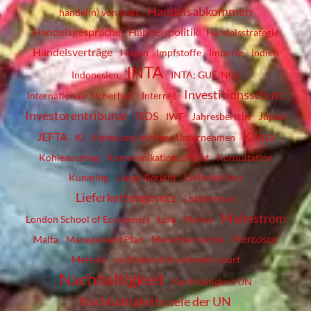
Handelsabkommen
handel(n) von links
Handelsgespräche
Handelspolitik
Handelsstrategie
Handelsverträge
Hogan
Impfstoffe
Importe
Indien
INTA
Indonesien
INTA; GUE/NGL
Investitionsschutz
Internationale Sicherheit
Internet
Investorentribunal
ISDS
Japan
IWF
Jahresbericht
Klima
JEFTA
KI
kleine und mittlere Unternehmen
Kohleausstieg
Kommunikationspflicht
Konsultation
Lieferketten
Kunming
Lange-Bericht
Lieferkettengesetz
Lobbyismus
Malmström
London School of Economics
Lula
Malmö
Mercosur
Malta
Management Plan
Menschenrechte
Metsola
multilateral investment court
Nachhaltigkeit
Nachhaltigkeit UN
Nachhaltigkeitsziele der UN