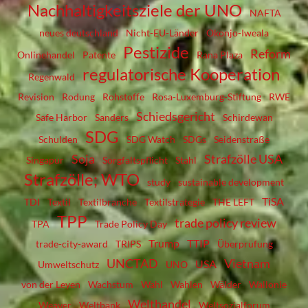
Nachhaltigkeitsziele der UNO
NAFTA
neues deutschland
Nicht-EU-Länder
Okonjo-Iweala
Pestizide
Reform
Onlinehandel
Patente
Rana Plaza
regulatorische Kooperation
Regenwald
Revision
Rodung
Rohstoffe
Rosa-Luxemburg-Stiftung
RWE
Schiedsgericht
Safe Harbor
Sanders
Schirdewan
SDG
Schulden
SDG Watch
SDGs
Seidenstraße
Soja
Strafzölle USA
Singapur
Sorgfaltspflicht
Stahl
Strafzölle; WTO
study
sustainable development
TiSA
TDI
Textil
Textilbranche
Textilstrategie
THE LEFT
TPP
trade policy review
TPA
Trade Policy Day
Trump
TTIP
trade-city-award
TRIPS
Überprüfung
UNCTAD
Vietnam
USA
Umweltschutz
UNO
von der Leyen
Wachstum
Wahl
Wahlen
Wälder
Wallonie
Welthandel
Weaver
Weltbank
Weltsozialforum