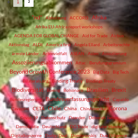
1
2
"nd"
Afrika
Abholzung
ACCORD
Afrika EU-Africa report workshops
AGENDA FOR GLOBAL CHANGE
Aid for Trade
Airbus
Aktionstag
ALDI
America first
Angela Ellard
Arbeitsrechte
ärmste Länder
Artenvielfalt
ASEAN
Asien
Assoziierung
Assoziierungsabkommen
Attac
Berufungsgremium
Beyond Growth Conference 2023
Big Data
Big Tech
Binding Treaty
Bilaterals.org
Bindings Treaty
Biodiversität
Brasilien
Brexit
Boeing
Bolsonaro
Bundesverfassungsgericht
Bundesregierung
Capaldo
Chile
Corona
CETA
China
Cavazzini
ChinAmerika
Covid-19
Datenschutz
Dearden
Deborah James
Demokratie
Deutschland
DG Trade
digitaler Handel
Digitalkonzerne
Dodgy Deal
Dombrovskis
Due Diligence