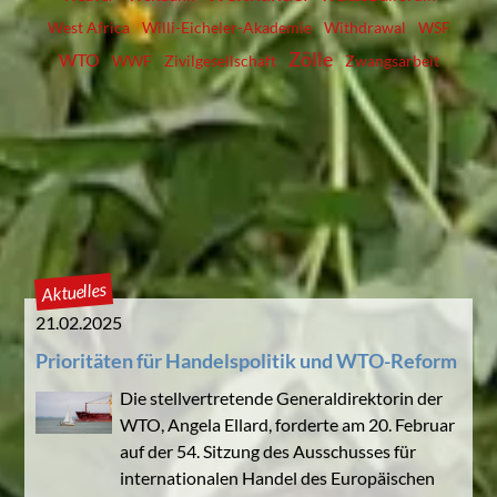
West Africa
Willi-Eicheler-Akademie
Withdrawal
WSF
Zölle
WTO
WWF
Zivilgesellschaft
Zwangsarbeit
Aktuelles
21.02.2025
Prioritäten für Handelspolitik und WTO-Reform
Die stellvertretende Generaldirektorin der
WTO, Angela Ellard, forderte am 20. Februar
auf der 54. Sitzung des Ausschusses für
internationalen Handel des Europäischen