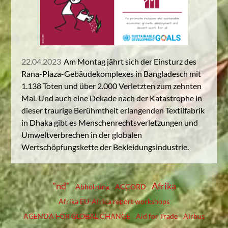
22.04.2023
Am Montag jährt sich der Einsturz des
Rana-Plaza-Gebäudekomplexes in Bangladesch mit
1.138 Toten und über 2.000 Verletzten zum zehnten
Mal. Und auch eine Dekade nach der Katastrophe in
dieser traurige Berühmtheit erlangenden Textilfabrik
in Dhaka gibt es Menschenrechtsverletzungen und
Umweltverbrechen in der globalen
Wertschöpfungskette der Bekleidungsindustrie.
"nd"
Afrika
Abholzung
ACCORD
Afrika EU-Africa report workshops
AGENDA FOR GLOBAL CHANGE
Aid for Trade
Airbus