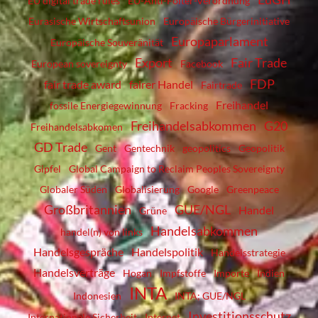
EU digital trade rules
EU-Anti-Folter-Verordnung
Eurasische Wirtschaftsunion
Europäische Bürgerinitiative
Europaparlament
Europäische Souveränität
Export
Fair Trade
European sovereignty
Facebook
FDP
fair trade award
fairer Handel
Fairtrade
Freihandel
fossile Energiegewinnung
Fracking
Freihandelsabkommen
G20
Freihandelsabkomen
GD Trade
Gent
Gentechnik
geopolitics
Geopolitik
Gipfel
Global Campaign to Reclaim Peoples Sovereignty
Globaler Süden
Globalisierung
Google
Greenpeace
Großbritannien
GUE/NGL
Handel
Grüne
Handelsabkommen
handel(n) von links
Handelsgespräche
Handelspolitik
Handelsstrategie
Handelsverträge
Hogan
Impfstoffe
Importe
Indien
INTA
Indonesien
INTA; GUE/NGL
Investitionsschutz
Internationale Sicherheit
Internet