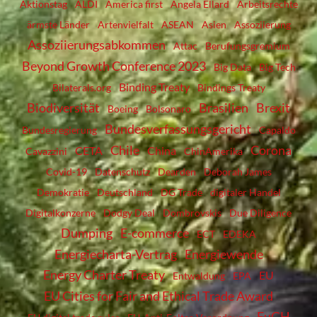
Aktionstag
ALDI
America first
Angela Ellard
Arbeitsrechte
ärmste Länder
Artenvielfalt
ASEAN
Asien
Assoziierung
Assoziierungsabkommen
Attac
Berufungsgremium
Beyond Growth Conference 2023
Big Data
Big Tech
Binding Treaty
Bilaterals.org
Bindings Treaty
Biodiversität
Brasilien
Brexit
Boeing
Bolsonaro
Bundesverfassungsgericht
Bundesregierung
Capaldo
Chile
Corona
CETA
China
Cavazzini
ChinAmerika
Covid-19
Datenschutz
Dearden
Deborah James
Demokratie
Deutschland
DG Trade
digitaler Handel
Digitalkonzerne
Dodgy Deal
Dombrovskis
Due Diligence
Dumping
E-commerce
ECT
EDEKA
Energiecharta-Vertrag
Energiewende
Energy Charter Treaty
EU
Entwaldung
EPA
EU Cities for Fair and Ethical Trade Award
EuGH