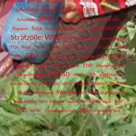
Revision
Rodung
Rohstoffe
Rosa-Luxemburg-Stiftung
RWE
Schiedsgericht
Safe Harbor
Sanders
Schirdewan
SDG
Schulden
SDG Watch
SDGs
Seidenstraße
Soja
Strafzölle USA
Singapur
Sorgfaltspflicht
Stahl
Strafzölle; WTO
study
sustainable development
TiSA
TDI
Textil
Textilbranche
Textilstrategie
THE LEFT
TPP
trade policy review
TPA
Trade Policy Day
Trump
TTIP
trade-city-award
TRIPS
Überprüfung
UNCTAD
Vietnam
USA
Umweltschutz
UNO
von der Leyen
Wachstum
Wahl
Wahlen
Wälder
Wallonie
Welthandel
Weaver
Weltbank
Weltsozialforum
West Africa
Willi-Eicheler-Akademie
Withdrawal
WSF
Zölle
WTO
WWF
Zivilgesellschaft
Zwangsarbeit