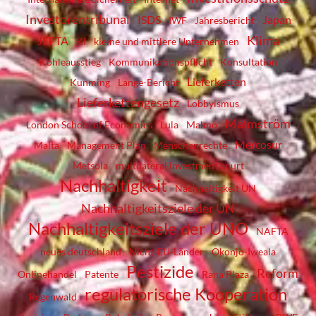
Investorentribunal
ISDS
Japan
IWF
Jahresbericht
Klima
JEFTA
KI
kleine und mittlere Unternehmen
Kohleausstieg
Kommunikationspflicht
Konsultation
Lieferketten
Kunming
Lange-Bericht
Lieferkettengesetz
Lobbyismus
Malmström
London School of Economics
Lula
Malmö
Mercosur
Malta
Management Plan
Menschenrechte
Metsola
multilateral investment court
Nachhaltigkeit
Nachhaltigkeit UN
Nachhaltigkeitsziele der UN
Nachhaltigkeitsziele der UNO
NAFTA
neues deutschland
Nicht-EU-Länder
Okonjo-Iweala
Pestizide
Reform
Onlinehandel
Patente
Rana Plaza
regulatorische Kooperation
Regenwald