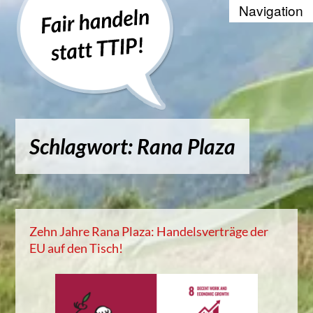
Recherche
Positionen
Die WTO und der Welthandel
Schlagwort: Rana Plaza
Kontakt
Suche
Kampagnenbanner zum Einbinde
Zehn Jahre Rana Plaza: Handelsverträge der
EU auf den Tisch!
Datenschutzerklärung