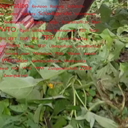
ooperation
Revision
Rodung
Rohstoffe
Schiedsgericht
afe Harbor
Sanders
Schirdewan
Soja
s
Seidenstraße
Singapur
Sorgfaltspflicht
Stahl
; WTO
study
sustainable development
TDI
Textil
TPP
THE LEFT
TiSA
TPA
Trade Policy Day
ward
TRIPS
Trump
TTIP
Überprüfung
Umweltschutz
m
von der Leyen
Wachstum
Wahl
Wahlen
Wälder
Welthandel
Weltsozialforum
West Africa
Zölle
awal
WSF
WTO
WWF
Zivilgesellschaft
Zwangsarbeit