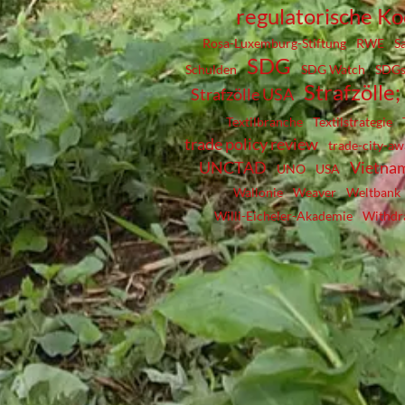
regulatorische K
Rosa-Luxemburg-Stiftung
RWE
S
SDG
Schulden
SDG Watch
SDG
Strafzölle
Strafzölle USA
Textilbranche
Textilstrategie
trade policy review
trade-city-a
UNCTAD
Vietna
UNO
USA
Wallonie
Weaver
Weltbank
Willi-Eicheler-Akademie
Withdr