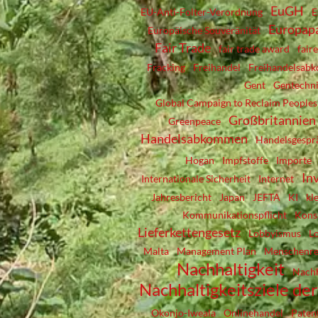
EuGH
EU-Anti-Folter-Verordnung
E
Europap
Europäische Souveränität
Fair Trade
fair trade award
fair
Fracking
Freihandel
Freihandelsab
Gent
Gentechn
Global Campaign to Reclaim Peoples
Großbritannien
Greenpeace
Handelsabkommen
Handelsgespr
Hogan
Impfstoffe
Importe
In
Internationale Sicherheit
Internet
Jahresbericht
Japan
JEFTA
KI
kl
Kommunikationspflicht
Kons
Lieferkettengesetz
Lobbyismus
L
Malta
Management Plan
Menschenre
Nachhaltigkeit
Nachh
Nachhaltigkeitsziele d
Okonjo-Iweala
Onlinehandel
Paten