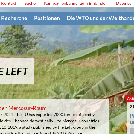
Kontakt
Suche
Kampagnenbanner zum Einbinden
Datensch
Recherche
Positionen
Die WTO und der Welthand
E LEFT
Aktu
21
in den Mercosur-Raum
05.2021
The EU has exported 7000 tonnes of deadly
P
icides – banned domestically – to Mercosur countries*
u
018-2019, a study published by the Left group in the
opean Parliament has found. In 2019, German