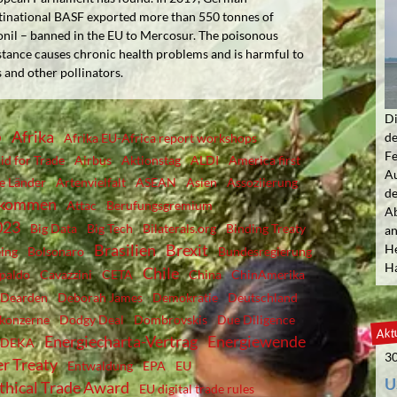
tinational BASF exported more than 550 tonnes of
onil – banned in the EU to Mercosur. The poisonous
tance causes chronic health problems and is harmful to
 and other pollinators.
Di
Afrika
de
D
Afrika EU-Africa report workshops
Fe
id for Trade
Airbus
Aktionstag
ALDI
America first
Au
e Länder
Artenvielfalt
ASEAN
Asien
Assoziierung
de
bkommen
Attac
Berufungsgremium
Ab
023
Big Data
Big Tech
Bilaterals.org
Binding Treaty
an
Brasilien
Brexit
He
ing
Bolsonaro
Bundesregierung
Ha
Chile
paldo
Cavazzini
CETA
China
ChinAmerika
Dearden
Deborah James
Demokratie
Deutschland
lkonzerne
Dodgy Deal
Dombrovskis
Due Diligence
Aktu
Energiecharta-Vertrag
Energiewende
EDEKA
30
r Treaty
Entwaldung
EPA
EU
U
Ethical Trade Award
EU digital trade rules