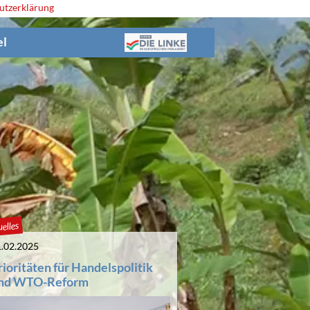
utzerklärung
el
elles
.02.2025
rioritäten für Handelspolitik
nd WTO-Reform