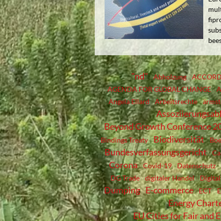
mul
fipr
subs
bees
"nd"
Abholzung
ACCOR
AGENDA FOR GLOBAL CHANGE
A
Angela Ellard
Arbeitsrechte
ärmst
Assoziierungsa
Beyond Growth Conference 2
Biodiversität
Bindings Treaty
Boe
Bundesverfassungsgericht
Ca
Corona
Covid-19
Datenschutz
DG Trade
digitaler Handel
Digita
Dumping
E-commerce
ECT
Energy Charte
EU Cities for Fair and 