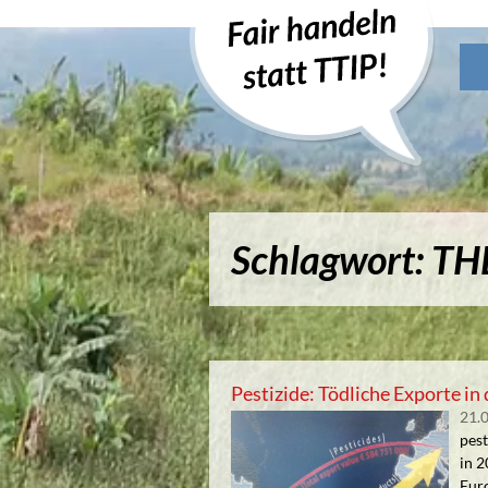
Schlagwort: TH
Pestizide: Tödliche Exporte 
21.
pest
in 2
Eur