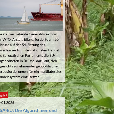
e stellvertretende Generaldirektorin
r WTO, Angela Ellard, forderte am 20.
bruar auf der 54. Sitzung des
sschusses für internationalen Handel
s Europäischen Parlaments die EU-
geordneten in Brüssel dazu auf, sich
gesichts zunehmender geopolitischer
rausforderungen für ein multilaterales
ndelssystem einzusetzen.
elles
.01.2025
SA-EU: Die Algorithmen und