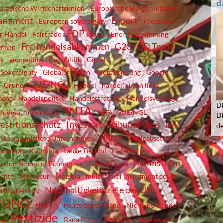
d
urasische Wirtschaftsunion
Europäische Bürgerinitiative
arlament
Export
European sovereignty
Facebook
FDP
er Handel
Fairtrade
fossile Energiegewinnung
Freihandelsabkommen
G20
GD Trade
komen
ik
geopolitics
Geopolitik
Gipfel
 Sovereignty
Globaler Süden
Globalisierung
Google
GUE/NGL
Grüne
Handel
handel(n) von links
äche
Handelspolitik
Handelsstrategie
Handelsverträge
Di
INTA
Indien
Indonesien
INTA; GUE/NGL
Di
vestitionsschutz
Investorentribunal
ISDS
IWF
d
Klima
eine und mittlere Unternehmen
Kohleausstieg
ultation
Kunming
Lange-Bericht
Lieferketten
Malmström
ondon School of Economics
Lula
Malmö
chte
Mercosur
Metsola
multilateral investment court
Nachhaltigkeitsziele der UN
altigkeit UN
er UNO
NAFTA
neues deutschland
Nicht-EU-Länder
Pestizide
Reform
te
Rana Plaza
Regenwald