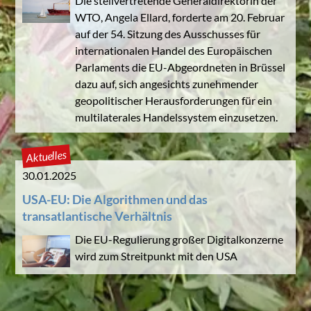
Die stellvertretende Generaldirektorin der
WTO, Angela Ellard, forderte am 20. Februar
auf der 54. Sitzung des Ausschusses für
internationalen Handel des Europäischen
Parlaments die EU-Abgeordneten in Brüssel
dazu auf, sich angesichts zunehmender
geopolitischer Herausforderungen für ein
multilaterales Handelssystem einzusetzen.
Aktuelles
30.01.2025
USA-EU: Die Algorithmen und das
transatlantische Verhältnis
Die EU-Regulierung großer Digitalkonzerne
wird zum Streitpunkt mit den USA