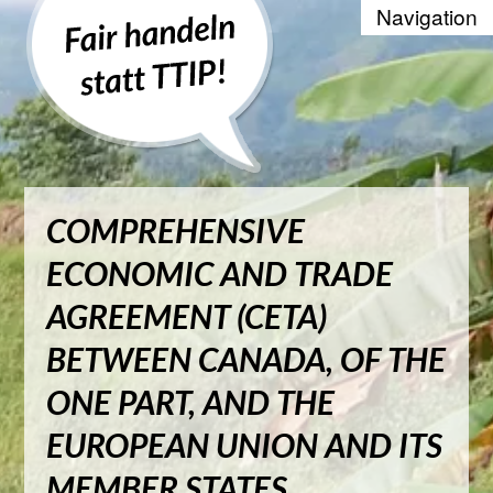
Recherche
EU-Dokumente
Parlamentarische Anfragen
COMPREHENSIVE
LINKE Politik vs. TTIP & Co.
ECONOMIC AND TRADE
Studien und Hintergrund
AGREEMENT (CETA)
Video
BETWEEN CANADA, OF THE
ONE PART, AND THE
Positionen
EUROPEAN UNION AND ITS
Die WTO und der Welthandel
MEMBER STATES