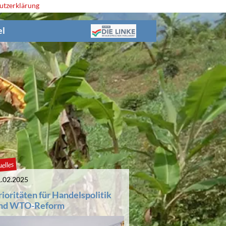
utzerklärung
el
elles
.02.2025
rioritäten für Handelspolitik
nd WTO-Reform