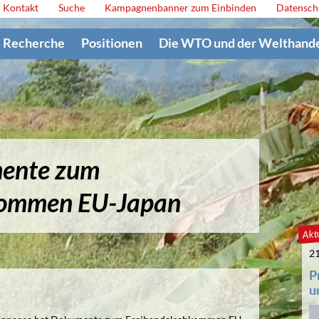
Kontakt
Suche
Kampagnenbanner zum Einbinden
Datensch
Recherche
Positionen
Die WTO und der Welthand
mente zum
kommen EU-Japan
Aktu
21
P
u