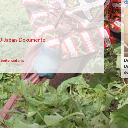
d
EU-Japan-Dokumente
Seitenanfang
Di
Di
d