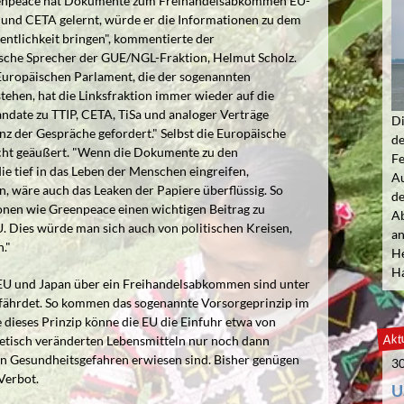
eenpeace hat Dokumente zum Freihandelsabkommen EU-
P und CETA gelernt, würde er die Informationen zu dem
entlichkeit bringen", kommentierte der
sche Sprecher der GUE/NGL-Fraktion, Helmut Scholz.
uropäischen Parlament, die der sogenannten
tehen, hat die Linksfraktion immer wieder auf die
date zu TTIP, CETA, TiSa und analoger Verträge
Di
 der Gespräche gefordert." Selbst die Europäische
de
icht geäußert. "Wenn die Dokumente zu den
Fe
 tief in das Leben der Menschen eingreifen,
Au
, wäre auch das Leaken der Papiere überflüssig. So
de
ionen wie Greenpeace einen wichtigen Beitrag zu
Ab
. Dies würde man sich auch von politischen Kreisen,
an
."
He
Ha
EU und Japan über ein Freihandelsabkommen sind unter
ährdet. So kommen das sogenannte Vorsorgeprinzip im
dieses Prinzip könne die EU die Einfuhr etwa von
Aktu
tisch veränderten Lebensmitteln nur noch dann
en Gesundheitsgefahren erwiesen sind. Bisher genügen
30
Verbot.
U