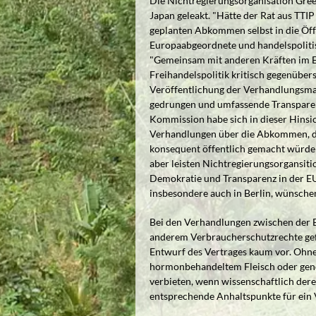
Die Nichtregierungsorganisation Gr
Japan geleakt. "Hätte der Rat aus TTI
geplanten Abkommen selbst in die Öff
Europaabgeordnete und handelspoliti
"Gemeinsam mit anderen Kräften im E
Freihandelspolitik kritisch gegenübers
Veröffentlichung der Verhandlungsman
gedrungen und umfassende Transparenz
Kommission habe sich in dieser Hins
Verhandlungen über die Abkommen, die
konsequent öffentlich gemacht würden
aber leisten Nichtregierungsorgansit
Demokratie und Transparenz in der EU
insbesondere auch in Berlin, wünschen
Bei den Verhandlungen zwischen der 
anderem Verbraucherschutzrechte gef
Entwurf des Vertrages kaum vor. Ohne 
hormonbehandeltem Fleisch oder gene
verbieten, wenn wissenschaftlich der
entsprechende Anhaltspunkte für ein 