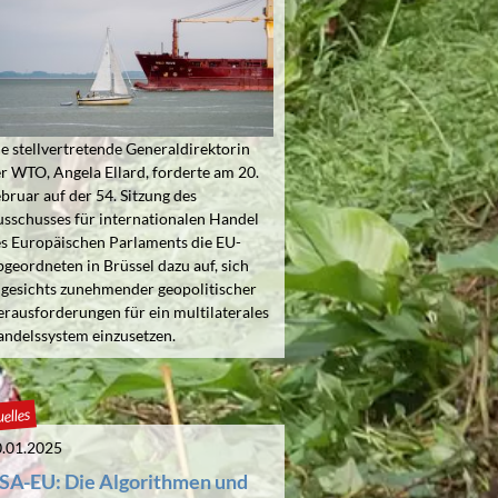
e stellvertretende Generaldirektorin
r WTO, Angela Ellard, forderte am 20.
bruar auf der 54. Sitzung des
sschusses für internationalen Handel
s Europäischen Parlaments die EU-
geordneten in Brüssel dazu auf, sich
gesichts zunehmender geopolitischer
rausforderungen für ein multilaterales
ndelssystem einzusetzen.
elles
.01.2025
SA-EU: Die Algorithmen und