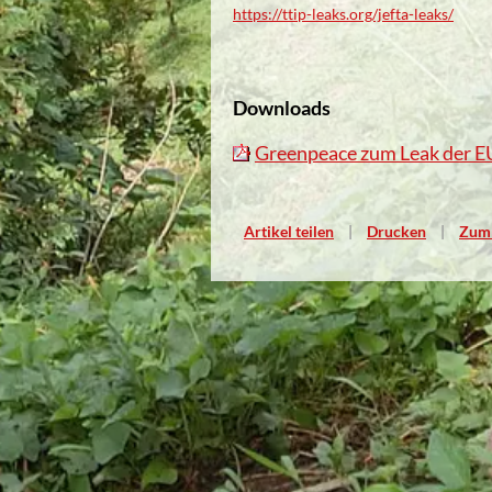
https://ttip-leaks.org/jefta-leaks/
Downloads
Greenpeace zum Leak der 
Artikel teilen
Drucken
Zum 