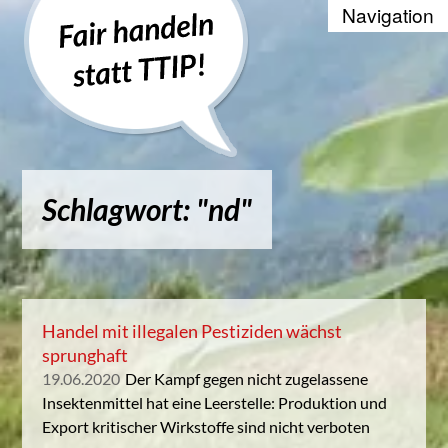
Recherche
Positionen
Die WTO und der Welthandel
Schlagwort: "nd"
Kontakt
Suche
Kampagnenbanner zum Einbinde
Handel mit illegalen Pestiziden wächst
sprunghaft
Datenschutzerklärung
19.06.2020
Der Kampf gegen nicht zugelassene
Insektenmittel hat eine Leerstelle: Produktion und
Export kritischer Wirkstoffe sind nicht verboten