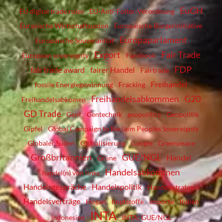
EuGH
EU digital trade rules
EU-Anti-Folter-Verordnung
Eurasische Wirtschaftsunion
Europäische Bürgerinitiative
Europaparlament
Europäische Souveränität
Export
Fair Trade
European sovereignty
Facebook
FDP
fair trade award
fairer Handel
Fairtrade
Freihandel
fossile Energiegewinnung
Fracking
Freihandelsabkommen
G20
Freihandelsabkomen
GD Trade
Gent
Gentechnik
geopolitics
Geopolitik
Gipfel
Global Campaign to Reclaim Peoples Sovereignty
Globaler Süden
Globalisierung
Google
Greenpeace
Großbritannien
GUE/NGL
Handel
Grüne
Handelsabkommen
handel(n) von links
Handelsgespräche
Handelspolitik
Handelsstrategie
Handelsverträge
Hogan
Impfstoffe
Importe
Indien
INTA
Indonesien
INTA; GUE/NGL