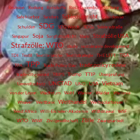
Revision
Rodung
Rohstoffe
Rosa-Luxemburg-Stiftung
RWE
Schiedsgericht
Safe Harbor
Sanders
Schirdewan
SDG
Schulden
SDG Watch
SDGs
Seidenstraße
Soja
Strafzölle USA
Singapur
Sorgfaltspflicht
Stahl
Strafzölle; WTO
study
sustainable development
TiSA
TDI
Textil
Textilbranche
Textilstrategie
THE LEFT
TPP
trade policy review
TPA
Trade Policy Day
Trump
TTIP
trade-city-award
TRIPS
Überprüfung
UNCTAD
Vietnam
USA
Umweltschutz
UNO
von der Leyen
Wachstum
Wahl
Wahlen
Wälder
Wallonie
Welthandel
Weaver
Weltbank
Weltsozialforum
West Africa
Willi-Eicheler-Akademie
Withdrawal
WSF
Zölle
WTO
WWF
Zivilgesellschaft
Zwangsarbeit