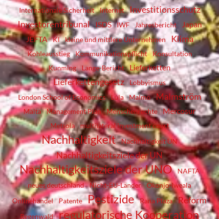
Investitionsschutz
Internationale Sicherheit
Internet
Investorentribunal
ISDS
Japan
IWF
Jahresbericht
Klima
JEFTA
KI
kleine und mittlere Unternehmen
Kohleausstieg
Kommunikationspflicht
Konsultation
Lieferketten
Kunming
Lange-Bericht
Lieferkettengesetz
Lobbyismus
Malmström
London School of Economics
Lula
Malmö
Mercosur
Malta
Management Plan
Menschenrechte
Metsola
multilateral investment court
Nachhaltigkeit
Nachhaltigkeit UN
Nachhaltigkeitsziele der UN
Nachhaltigkeitsziele der UNO
NAFTA
neues deutschland
Nicht-EU-Länder
Okonjo-Iweala
Pestizide
Reform
Onlinehandel
Patente
Rana Plaza
regulatorische Kooperation
Regenwald