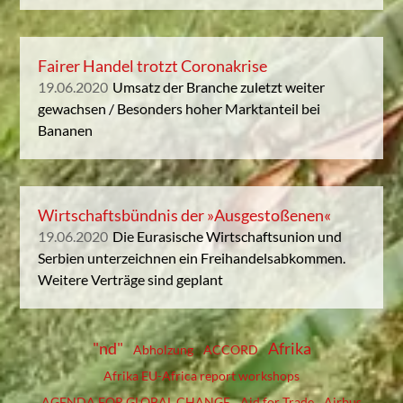
Fairer Handel trotzt Coronakrise
19.06.2020
Umsatz der Branche zuletzt weiter
gewachsen / Besonders hoher Marktanteil bei
Bananen
Wirtschaftsbündnis der »Ausgestoßenen«
19.06.2020
Die Eurasische Wirtschaftsunion und
Serbien unterzeichnen ein Freihandelsabkommen.
Weitere Verträge sind geplant
"nd"
Afrika
Abholzung
ACCORD
Afrika EU-Africa report workshops
AGENDA FOR GLOBAL CHANGE
Aid for Trade
Airbus