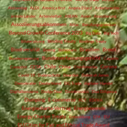
Aktionstag
ALDI
America first
Angela Ellard
Arbeitsrechte
ärmste Länder
Artenvielfalt
ASEAN
Asien
Assoziierung
Assoziierungsabkommen
Attac
Berufungsgremium
Beyond Growth Conference 2023
Big Data
Big Tech
Binding Treaty
Bilaterals.org
Bindings Treaty
Biodiversität
Brasilien
Brexit
Boeing
Bolsonaro
Bundesverfassungsgericht
Bundesregierung
Capaldo
Chile
Corona
CETA
China
Cavazzini
ChinAmerika
Covid-19
Datenschutz
Dearden
Deborah James
Demokratie
Deutschland
DG Trade
digitaler Handel
Digitalkonzerne
Dodgy Deal
Dombrovskis
Due Diligence
Dumping
E-commerce
ECT
EDEKA
Energiecharta-Vertrag
Energiewende
Energy Charter Treaty
EU
Entwaldung
EPA
EU Cities for Fair and Ethical Trade Award