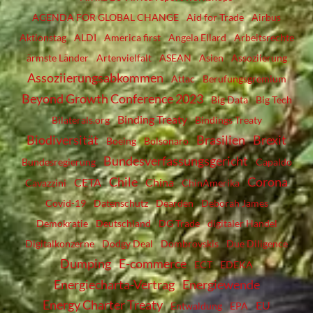
AGENDA FOR GLOBAL CHANGE
Aid for Trade
Airbus
Aktionstag
ALDI
America first
Angela Ellard
Arbeitsrechte
ärmste Länder
Artenvielfalt
ASEAN
Asien
Assoziierung
Assoziierungsabkommen
Attac
Berufungsgremium
Beyond Growth Conference 2023
Big Data
Big Tech
Binding Treaty
Bilaterals.org
Bindings Treaty
Biodiversität
Brasilien
Brexit
Boeing
Bolsonaro
Bundesverfassungsgericht
Bundesregierung
Capaldo
Chile
Corona
CETA
China
Cavazzini
ChinAmerika
Covid-19
Datenschutz
Dearden
Deborah James
Demokratie
Deutschland
DG Trade
digitaler Handel
Digitalkonzerne
Dodgy Deal
Dombrovskis
Due Diligence
Dumping
E-commerce
ECT
EDEKA
Energiecharta-Vertrag
Energiewende
Energy Charter Treaty
EU
Entwaldung
EPA