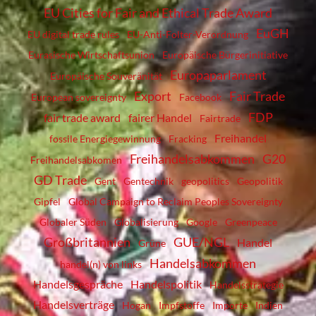
EU Cities for Fair and Ethical Trade Award
EuGH
EU digital trade rules
EU-Anti-Folter-Verordnung
Eurasische Wirtschaftsunion
Europäische Bürgerinitiative
Europaparlament
Europäische Souveränität
Export
Fair Trade
European sovereignty
Facebook
FDP
fair trade award
fairer Handel
Fairtrade
Freihandel
fossile Energiegewinnung
Fracking
Freihandelsabkommen
G20
Freihandelsabkomen
GD Trade
Gent
Gentechnik
geopolitics
Geopolitik
Gipfel
Global Campaign to Reclaim Peoples Sovereignty
Globaler Süden
Globalisierung
Google
Greenpeace
Großbritannien
GUE/NGL
Handel
Grüne
Handelsabkommen
handel(n) von links
Handelsgespräche
Handelspolitik
Handelsstrategie
Handelsverträge
Hogan
Impfstoffe
Importe
Indien