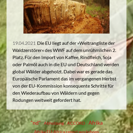
19.04.2021
Die EU liegt auf der »Weltrangliste der
Waldzerstörer« des WWF auf dem unrühmlichen 2.
Platz. Für den Import von Kaffee, Rindfleich, Soja
oder Palmöl auch in die EU und Deutschland werden
global Wälder abgeholzt. Dabei war es gerade das
Europäische Parlament das im vergangenen Herbst
von der EU-Kommission konsequente Schritte für
den Wiederaufbau von Wäldern und gegen
Rodungen weltweit gefordert hat.
"nd"
Afrika
Abholzung
ACCORD
Afrika EU-Africa report workshops