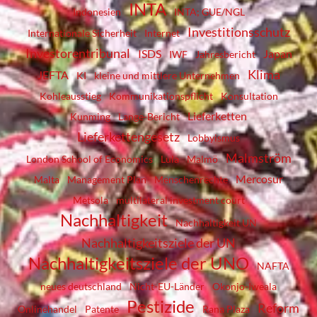
INTA
Indonesien
INTA; GUE/NGL
Investitionsschutz
Internationale Sicherheit
Internet
Investorentribunal
ISDS
Japan
IWF
Jahresbericht
Klima
JEFTA
KI
kleine und mittlere Unternehmen
Kohleausstieg
Kommunikationspflicht
Konsultation
Lieferketten
Kunming
Lange-Bericht
Lieferkettengesetz
Lobbyismus
Malmström
London School of Economics
Lula
Malmö
Mercosur
Malta
Management Plan
Menschenrechte
Metsola
multilateral investment court
Nachhaltigkeit
Nachhaltigkeit UN
Nachhaltigkeitsziele der UN
Nachhaltigkeitsziele der UNO
NAFTA
neues deutschland
Nicht-EU-Länder
Okonjo-Iweala
Pestizide
Reform
Onlinehandel
Patente
Rana Plaza