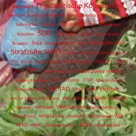
regulatorische Kooperation
Regenwald
Revision
Rodung
Rohstoffe
Rosa-Luxemburg-Stiftung
RWE
Schiedsgericht
Safe Harbor
Sanders
Schirdewan
SDG
Schulden
SDG Watch
SDGs
Seidenstraße
Soja
Strafzölle USA
Singapur
Sorgfaltspflicht
Stahl
Strafzölle; WTO
study
sustainable development
TiSA
TDI
Textil
Textilbranche
Textilstrategie
THE LEFT
TPP
trade policy review
TPA
Trade Policy Day
Trump
TTIP
trade-city-award
TRIPS
Überprüfung
UNCTAD
Vietnam
USA
Umweltschutz
UNO
von der Leyen
Wachstum
Wahl
Wahlen
Wälder
Wallonie
Welthandel
Weaver
Weltbank
Weltsozialforum
West Africa
Willi-Eicheler-Akademie
Withdrawal
WSF
Zölle
WTO
WWF
Zivilgesellschaft
Zwangsarbeit