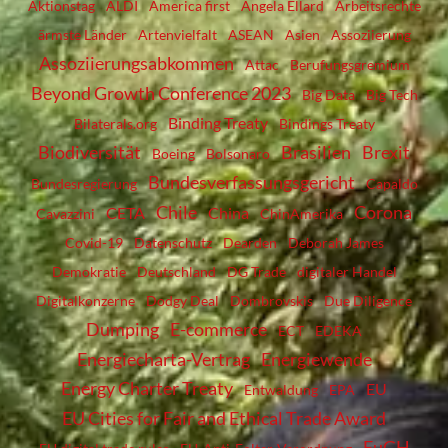
Aktionstag
ALDI
America first
Angela Ellard
Arbeitsrechte
ärmste Länder
Artenvielfalt
ASEAN
Asien
Assoziierung
Assoziierungsabkommen
Attac
Berufungsgremium
Beyond Growth Conference 2023
Big Data
Big Tech
Binding Treaty
Bilaterals.org
Bindings Treaty
Biodiversität
Brasilien
Brexit
Boeing
Bolsonaro
Bundesverfassungsgericht
Bundesregierung
Capaldo
Chile
Corona
CETA
China
Cavazzini
ChinAmerika
Covid-19
Datenschutz
Dearden
Deborah James
Demokratie
Deutschland
DG Trade
digitaler Handel
Digitalkonzerne
Dodgy Deal
Dombrovskis
Due Diligence
Dumping
E-commerce
ECT
EDEKA
Energiecharta-Vertrag
Energiewende
Energy Charter Treaty
EU
Entwaldung
EPA
EU Cities for Fair and Ethical Trade Award
EuGH