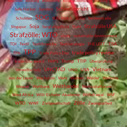
Revision
Rodung
Rohstoffe
Rosa-Luxemburg-Stiftung
RWE
Schiedsgericht
Safe Harbor
Sanders
Schirdewan
SDG
Schulden
SDG Watch
SDGs
Seidenstraße
Soja
Strafzölle USA
Singapur
Sorgfaltspflicht
Stahl
Strafzölle; WTO
study
sustainable development
TiSA
TDI
Textil
Textilbranche
Textilstrategie
THE LEFT
TPP
trade policy review
TPA
Trade Policy Day
Trump
TTIP
trade-city-award
TRIPS
Überprüfung
UNCTAD
Vietnam
USA
Umweltschutz
UNO
von der Leyen
Wachstum
Wahl
Wahlen
Wälder
Wallonie
Welthandel
Weaver
Weltbank
Weltsozialforum
West Africa
Willi-Eicheler-Akademie
Withdrawal
WSF
Zölle
WTO
WWF
Zivilgesellschaft
Zwangsarbeit