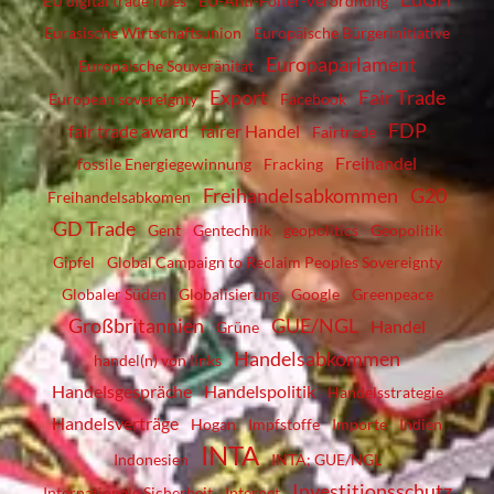
EU digital trade rules
EU-Anti-Folter-Verordnung
Eurasische Wirtschaftsunion
Europäische Bürgerinitiative
Europaparlament
Europäische Souveränität
Export
Fair Trade
European sovereignty
Facebook
FDP
fair trade award
fairer Handel
Fairtrade
Freihandel
fossile Energiegewinnung
Fracking
Freihandelsabkommen
G20
Freihandelsabkomen
GD Trade
Gent
Gentechnik
geopolitics
Geopolitik
Gipfel
Global Campaign to Reclaim Peoples Sovereignty
Globaler Süden
Globalisierung
Google
Greenpeace
Großbritannien
GUE/NGL
Handel
Grüne
Handelsabkommen
handel(n) von links
Handelsgespräche
Handelspolitik
Handelsstrategie
Handelsverträge
Hogan
Impfstoffe
Importe
Indien
INTA
Indonesien
INTA; GUE/NGL
Investitionsschutz
Internationale Sicherheit
Internet