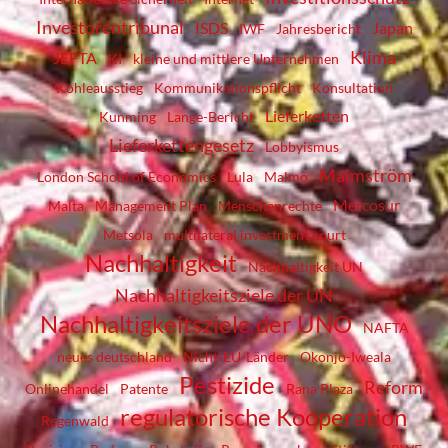
Investorentribunal
ISDS
Japan
IWF
Jahresbericht
Klima
JEFTA
KI
kleine und mittlere Unternehmen
Kohleausstieg
Kommunikationspflicht
Konsultation
Lieferketten
Kunming
Lange-Bericht
Lieferkettengesetz
Lobbyismus
Malmström
London School of Economics
Lula
Malmö
Mercosur
Malta
Management Plan
Menschenrechte
Metsola
multilateral investment court
Nachhaltigkeit
Nachhaltigkeit UN
Nachhaltigkeitsziele der UN
Nachhaltigkeitsziele der UNO
NAFTA
neues deutschland
Nicht-EU-Länder
Okonjo-Iweala
Pestizide
Reform
Onlinehandel
Patente
Rana Plaza
regulatorische Kooperation
Regenwald