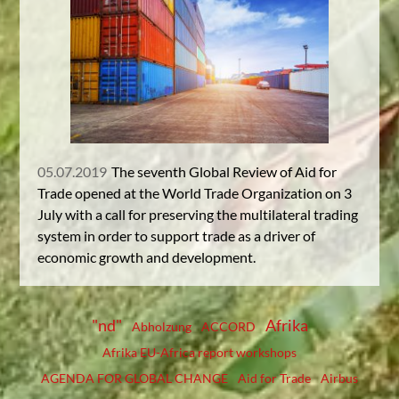
05.07.2019
The seventh Global Review of Aid for
Trade opened at the World Trade Organization on 3
July with a call for preserving the multilateral trading
system in order to support trade as a driver of
economic growth and development.
"nd"
Afrika
Abholzung
ACCORD
Afrika EU-Africa report workshops
AGENDA FOR GLOBAL CHANGE
Aid for Trade
Airbus