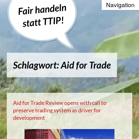
Recherche
Positionen
Die WTO und der Welthandel
Schlagwort: Aid for Trade
Kontakt
Suche
Kampagnenbanner zum Einbinde
Aid for Trade Review opens with call to
preserve trading system as driver for
Datenschutzerklärung
development