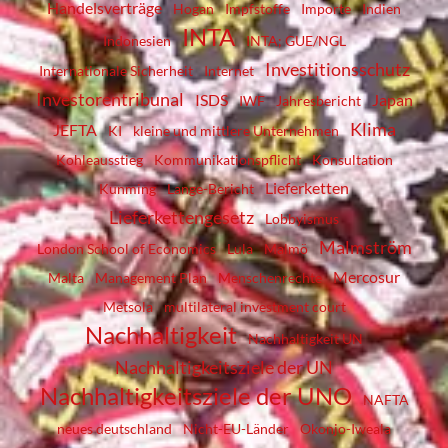
Handelsverträge
Hogan
Impfstoffe
Importe
Indien
INTA
Indonesien
INTA; GUE/NGL
Investitionsschutz
Internationale Sicherheit
Internet
Investorentribunal
ISDS
Japan
IWF
Jahresbericht
Klima
JEFTA
KI
kleine und mittlere Unternehmen
Kohleausstieg
Kommunikationspflicht
Konsultation
Lieferketten
Kunming
Lange-Bericht
Lieferkettengesetz
Lobbyismus
Malmström
London School of Economics
Lula
Malmö
Mercosur
Malta
Management Plan
Menschenrechte
Metsola
multilateral investment court
Nachhaltigkeit
Nachhaltigkeit UN
Nachhaltigkeitsziele der UN
Nachhaltigkeitsziele der UNO
NAFTA
neues deutschland
Nicht-EU-Länder
Okonjo-Iweala