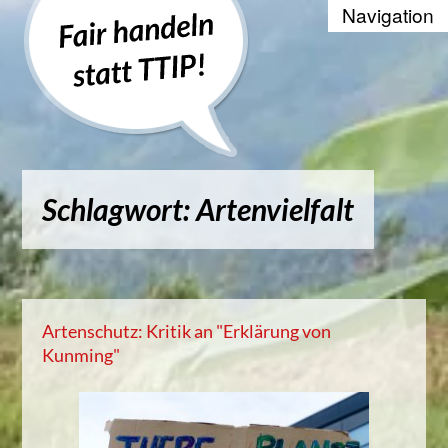
Recherche
Positionen
Die WTO und der Welthandel
Schlagwort: Artenvielfalt
Kontakt
Suche
Kampagnenbanner zum Einbinde
Artenschutz: Kritik an "Erklärung von
Kunming"
Datenschutzerklärung