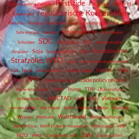
Pestizide
Reform
Onlinehandel
Patente
Rana Plaza
regulatorische Kooperation
Regenwald
Revision
Rodung
Rohstoffe
Rosa-Luxemburg-Stiftung
RWE
Schiedsgericht
Safe Harbor
Sanders
Schirdewan
SDG
Schulden
SDG Watch
SDGs
Seidenstraße
Soja
Strafzölle USA
Singapur
Sorgfaltspflicht
Stahl
Strafzölle; WTO
study
sustainable development
TiSA
TDI
Textil
Textilbranche
Textilstrategie
THE LEFT
TPP
trade policy review
TPA
Trade Policy Day
Trump
TTIP
trade-city-award
TRIPS
Überprüfung
UNCTAD
Vietnam
USA
Umweltschutz
UNO
von der Leyen
Wachstum
Wahl
Wahlen
Wälder
Wallonie
Welthandel
Weaver
Weltbank
Weltsozialforum
West Africa
Willi-Eicheler-Akademie
Withdrawal
WSF
Zölle
WTO
WWF
Zivilgesellschaft
Zwangsarbeit