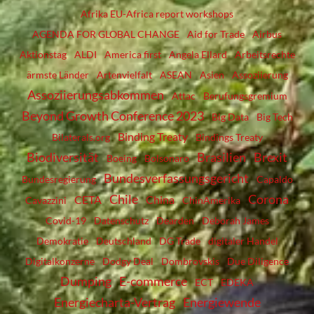
Afrika EU-Africa report workshops
AGENDA FOR GLOBAL CHANGE
Aid for Trade
Airbus
Aktionstag
ALDI
America first
Angela Ellard
Arbeitsrechte
ärmste Länder
Artenvielfalt
ASEAN
Asien
Assoziierung
Assoziierungsabkommen
Attac
Berufungsgremium
Beyond Growth Conference 2023
Big Data
Big Tech
Binding Treaty
Bilaterals.org
Bindings Treaty
Biodiversität
Brasilien
Brexit
Boeing
Bolsonaro
Bundesverfassungsgericht
Bundesregierung
Capaldo
Chile
Corona
CETA
China
Cavazzini
ChinAmerika
Covid-19
Datenschutz
Dearden
Deborah James
Demokratie
Deutschland
DG Trade
digitaler Handel
Digitalkonzerne
Dodgy Deal
Dombrovskis
Due Diligence
Dumping
E-commerce
ECT
EDEKA
Energiecharta-Vertrag
Energiewende