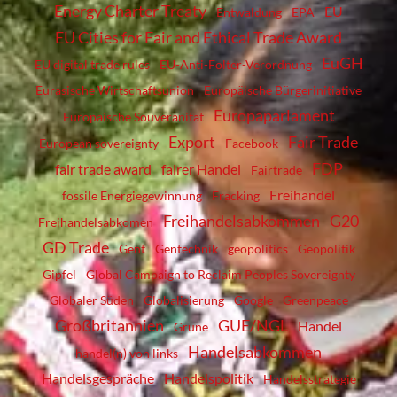
Energy Charter Treaty
EU
Entwaldung
EPA
EU Cities for Fair and Ethical Trade Award
EuGH
EU digital trade rules
EU-Anti-Folter-Verordnung
Eurasische Wirtschaftsunion
Europäische Bürgerinitiative
Europaparlament
Europäische Souveränität
Export
Fair Trade
European sovereignty
Facebook
FDP
fair trade award
fairer Handel
Fairtrade
Freihandel
fossile Energiegewinnung
Fracking
Freihandelsabkommen
G20
Freihandelsabkomen
GD Trade
Gent
Gentechnik
geopolitics
Geopolitik
Gipfel
Global Campaign to Reclaim Peoples Sovereignty
Globaler Süden
Globalisierung
Google
Greenpeace
Großbritannien
GUE/NGL
Handel
Grüne
Handelsabkommen
handel(n) von links
Handelsgespräche
Handelspolitik
Handelsstrategie