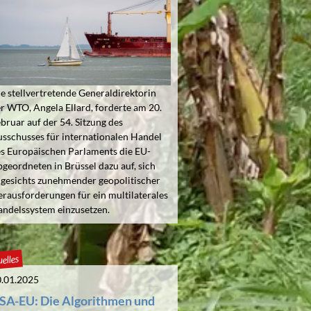
e stellvertretende Generaldirektorin
r WTO, Angela Ellard, forderte am 20.
bruar auf der 54. Sitzung des
sschusses für internationalen Handel
s Europäischen Parlaments die EU-
geordneten in Brüssel dazu auf, sich
gesichts zunehmender geopolitischer
rausforderungen für ein multilaterales
ndelssystem einzusetzen.
elles
.01.2025
SA-EU: Die Algorithmen und