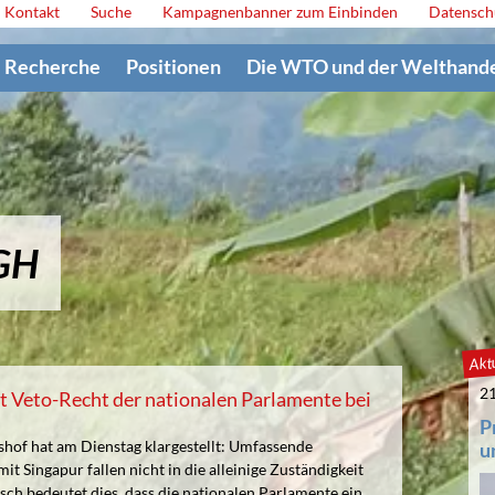
Kontakt
Suche
Kampagnenbanner zum Einbinden
Datensch
Recherche
Positionen
Die WTO und der Welthand
uGH
Aktu
21
t Veto-Recht der nationalen Parlamente bei
P
hof hat am Dienstag klargestellt: Umfassende
u
it Singapur fallen nicht in die alleinige Zuständigkeit
sch bedeutet dies, dass die nationalen Parlamente ein