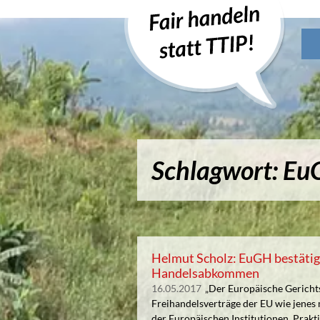
Schlagwort: E
Helmut Scholz: EuGH bestätig
Handelsabkommen
16.05.2017
„Der Europäische Gerichts
Freihandelsverträge der EU wie jenes m
der Europäischen Institutionen. Prakti