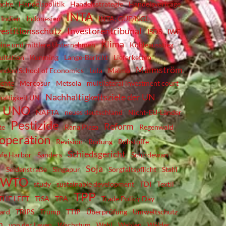
äche
Handelspolitik
Handelsstrategie
Handelsverträge
INTA
Indien
Indonesien
INTA; GUE/NGL
vestitionsschutz
Investorentribunal
ISDS
IWF
Klima
eine und mittlere Unternehmen
Kohleausstieg
ultation
Kunming
Lange-Bericht
Lieferketten
Malmström
ondon School of Economics
Lula
Malmö
chte
Mercosur
Metsola
multilateral investment court
Nachhaltigkeitsziele der UN
altigkeit UN
er UNO
NAFTA
neues deutschland
Nicht-EU-Länder
Pestizide
Reform
te
Rana Plaza
Regenwald
ooperation
Revision
Rodung
Rohstoffe
Schiedsgericht
afe Harbor
Sanders
Schirdewan
Soja
s
Seidenstraße
Singapur
Sorgfaltspflicht
Stahl
; WTO
study
sustainable development
TDI
Textil
TPP
THE LEFT
TiSA
TPA
Trade Policy Day
ward
TRIPS
Trump
TTIP
Überprüfung
Umweltschutz
m
von der Leyen
Wachstum
Wahl
Wahlen
Wälder