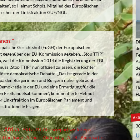
lten“, so Helmut Scholz, Mitglied des Europäischen
recher der Linksfraktion GUE/NGL.
nnen!"
Di
opäische Gerichtshof (EuGH) der Europäischen
de
echt gegenüber der EU-Kommission gegeben. „Stop TTIP“
Fe
n, weil die Kommission 2014 die Registrierung der EBI
Au
ss „Stop TTIP“ nun offiziell zulassen, die Richter
de
löste demokratische Debatte. „Das ist gerade in der
Ab
pa den Bürgerinnen und Bürgern näher gebracht
an
e Demokratie in der EU und eine Ermutigung für die
He
ralen Freihandelsabkommen“, kommentierte Helmut
Ha
der Linksfraktion im Europäischen Parlament und
stitutionelle Fragen.
Aktu
30
Afrika
D
Afrika EU-Africa report workshops
U
id for Trade
Airbus
Aktionstag
ALDI
America first