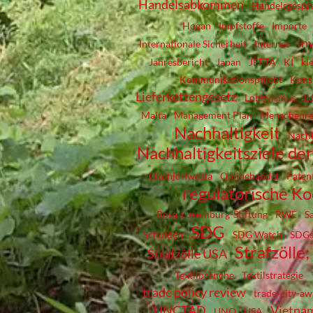
Handelsabkommen
Handelsgespr
Hogan
Impfstoffe
Importe
In
Internationale Sicherheit
Internet
Jahresbericht
Japan
JEFTA
KI
kl
Kommunikationspflicht
Kons
Lieferkettengesetz
Lobbyismus
L
Malta
Management Plan
Menschenre
Nachhaltigkeit
Nachh
Nachhaltigkeitsziele d
Okonjo-Iweala
Onlinehandel
Paten
regulatorische K
Rosa-Luxemburg-Stiftung
RWE
S
SDG
Schulden
SDG Watch
SDG
Strafzölle
Strafzölle USA
Textilbranche
Textilstrategie
trade policy review
trade-city-a
UNCTAD
Vietna
UNO
USA