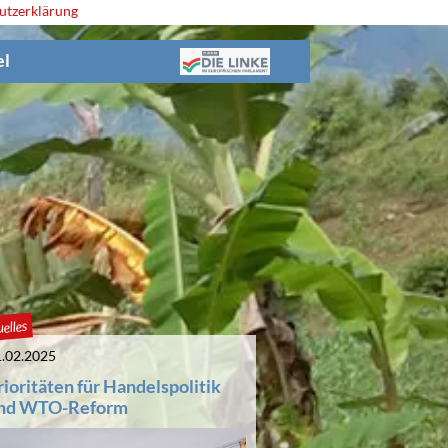
utzerklärung
el
elles
.02.2025
rioritäten für Handelspolitik
nd WTO-Reform