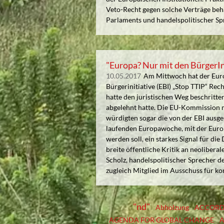
Veto-Recht gegen solche Verträge beha
Parlaments und handelspolitischer Sp
"Europa? Nur mit den BürgerI
10.05.2017
Am Mittwoch hat der Eur
Bürgerinitiative (EBI) „Stop TTIP“ R
hatte den juristischen Weg beschritte
abgelehnt hatte. Die EU-Kommission mu
würdigten sogar die von der EBI ausge
laufenden Europawoche, mit der Euro
werden soll, ein starkes Signal für di
breite öffentliche Kritik an neolibe
Scholz, handelspolitischer Sprecher 
zugleich Mitglied im Ausschuss für kon
"nd"
Abholzung
ACCOR
AGENDA FOR GLOBAL CHANGE
A