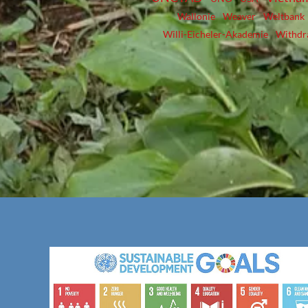
Wallonie
Weaver
Weltbank
Willi-Eicheler-Akademie
Withdr