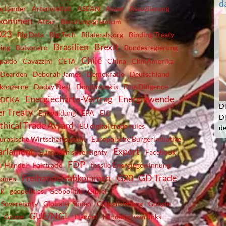
d
e Länder
Artenvielfalt
ASEAN
Asien
Assoziierung
bkommen
Attac
Berufungsgremium
023
Big Data
Big Tech
Bilaterals.org
Binding Treaty
Brasilien
Brexit
ing
Bolsonaro
Bundesregierung
Chile
paldo
Cavazzini
CETA
China
ChinAmerika
Dearden
Deborah James
Demokratie
Deutschland
lkonzerne
Dodgy Deal
Dombrovskis
Due Diligence
Energiecharta-Vertrag
Energiewende
EDEKA
Di
r Treaty
Entwaldung
EPA
EU
Di
Ethical Trade Award
EU digital trade rules
d
urasische Wirtschaftsunion
Europäische Bürgerinitiative
arlament
Export
European sovereignty
Facebook
FDP
er Handel
Fairtrade
fossile Energiegewinnung
Freihandelsabkommen
G20
GD Trade
komen
ik
geopolitics
Geopolitik
Gipfel
 Sovereignty
Globaler Süden
Globalisierung
Google
GUE/NGL
Grüne
Handel
handel(n) von links