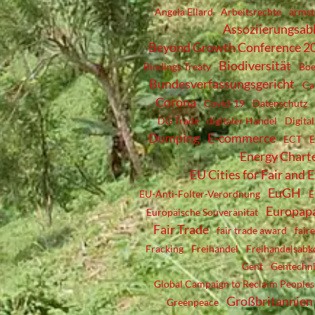
Angela Ellard
Arbeitsrechte
ärmst
Assoziierungsa
Beyond Growth Conference 2
Biodiversität
Bindings Treaty
Boe
Bundesverfassungsgericht
Ca
Corona
Covid-19
Datenschutz
DG Trade
digitaler Handel
Digita
Dumping
E-commerce
ECT
Energy Charte
EU Cities for Fair and 
EuGH
EU-Anti-Folter-Verordnung
E
Europap
Europäische Souveränität
Fair Trade
fair trade award
fair
Fracking
Freihandel
Freihandelsab
Gent
Gentechn
Global Campaign to Reclaim Peoples
Großbritannien
Greenpeace