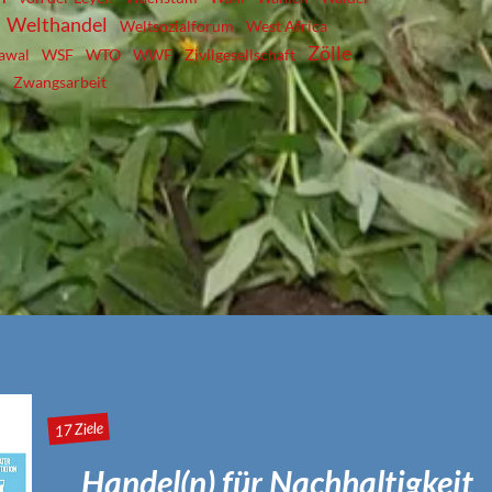
Welthandel
Weltsozialforum
West Africa
Zölle
awal
WSF
WTO
WWF
Zivilgesellschaft
Zwangsarbeit
17 Ziele
Handel(n) für Nachhaltigkeit