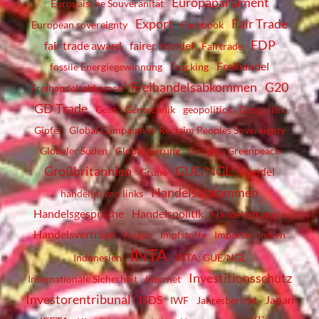
Europaparlament
Europäische Souveränität
Export
Fair Trade
European sovereignty
Facebook
FDP
fair trade award
fairer Handel
Fairtrade
Freihandel
fossile Energiegewinnung
Fracking
Freihandelsabkommen
G20
Freihandelsabkomen
GD Trade
Gent
Gentechnik
geopolitics
Geopolitik
Gipfel
Global Campaign to Reclaim Peoples Sovereignty
Globaler Süden
Globalisierung
Google
Greenpeace
Großbritannien
GUE/NGL
Handel
Grüne
Handelsabkommen
handel(n) von links
Handelsgespräche
Handelspolitik
Handelsstrategie
Handelsverträge
Hogan
Impfstoffe
Importe
Indien
INTA
Indonesien
INTA; GUE/NGL
Investitionsschutz
Internationale Sicherheit
Internet
Investorentribunal
ISDS
Japan
IWF
Jahresbericht