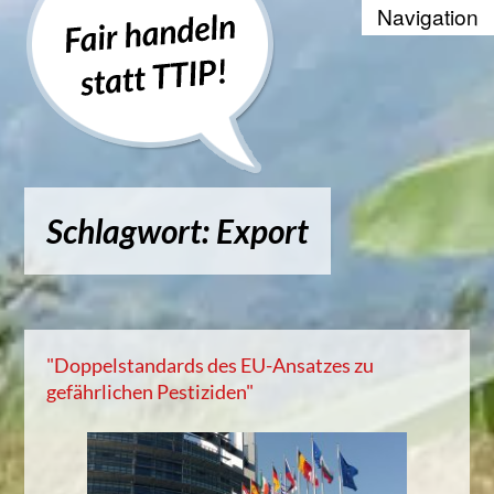
Recherche
Positionen
Die WTO und der Welthandel
Schlagwort: Export
Kontakt
Suche
Kampagnenbanner zum Einbinde
"Doppelstandards des EU-Ansatzes zu
gefährlichen Pestiziden"
Datenschutzerklärung