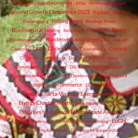
Assoziierungsabkommen
Attac
Berufungsgremium
Beyond Growth Conference 2023
Big Data
Big Tech
Binding Treaty
Bilaterals.org
Bindings Treaty
Biodiversität
Brasilien
Brexit
Boeing
Bolsonaro
Bundesverfassungsgericht
Bundesregierung
Capaldo
Chile
Corona
CETA
China
Cavazzini
ChinAmerika
Covid-19
Datenschutz
Dearden
Deborah James
Demokratie
Deutschland
DG Trade
digitaler Handel
Digitalkonzerne
Dodgy Deal
Dombrovskis
Due Diligence
Dumping
E-commerce
ECT
EDEKA
Energiecharta-Vertrag
Energiewende
Energy Charter Treaty
EU
Entwaldung
EPA
EU Cities for Fair and Ethical Trade Award
EuGH
EU digital trade rules
EU-Anti-Folter-Verordnung
Eurasische Wirtschaftsunion
Europäische Bürgerinitiative