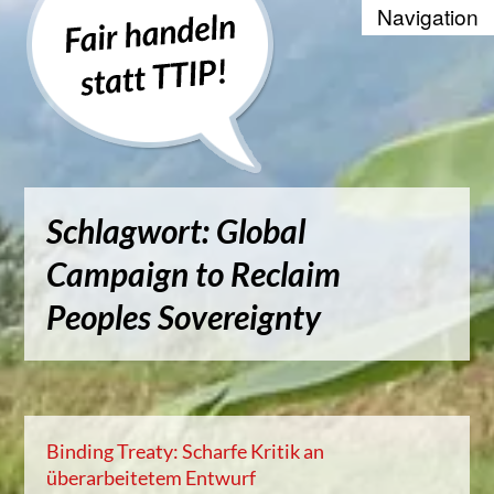
Recherche
Positionen
Die WTO und der Welthandel
Schlagwort: Global
Kontakt
Campaign to Reclaim
Suche
Peoples Sovereignty
Kampagnenbanner zum Einbinde
Datenschutzerklärung
Binding Treaty: Scharfe Kritik an
überarbeitetem Entwurf