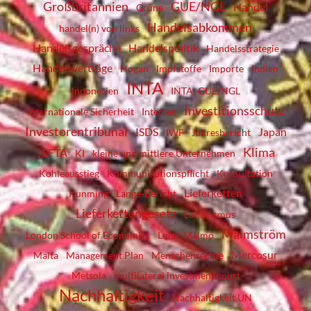
Großbritannien
GUE/NGL
Handel
Grüne
Handelsabkommen
handel(n) von links
Handelsgespräche
Handelspolitik
Handelsstrategie
Handelsverträge
Hogan
Impfstoffe
Importe
Indien
INTA
Indonesien
INTA; GUE/NGL
Investitionsschutz
Internationale Sicherheit
Internet
Investorentribunal
ISDS
Japan
IWF
Jahresbericht
Klima
JEFTA
KI
kleine und mittlere Unternehmen
Kohleausstieg
Kommunikationspflicht
Konsultation
Lieferketten
Kunming
Lange-Bericht
Lieferkettengesetz
Lobbyismus
Malmström
London School of Economics
Lula
Malmö
Mercosur
Malta
Management Plan
Menschenrechte
Metsola
multilateral investment court
Nachhaltigkeit
Nachhaltigkeit UN