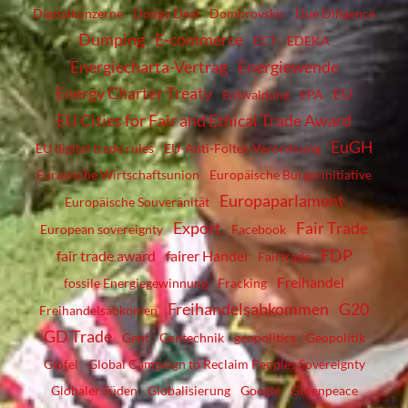
Digitalkonzerne
Dodgy Deal
Dombrovskis
Due Diligence
Dumping
E-commerce
ECT
EDEKA
Energiecharta-Vertrag
Energiewende
Energy Charter Treaty
EU
Entwaldung
EPA
EU Cities for Fair and Ethical Trade Award
EuGH
EU digital trade rules
EU-Anti-Folter-Verordnung
Eurasische Wirtschaftsunion
Europäische Bürgerinitiative
Europaparlament
Europäische Souveränität
Export
Fair Trade
European sovereignty
Facebook
FDP
fair trade award
fairer Handel
Fairtrade
Freihandel
fossile Energiegewinnung
Fracking
Freihandelsabkommen
G20
Freihandelsabkomen
GD Trade
Gent
Gentechnik
geopolitics
Geopolitik
Gipfel
Global Campaign to Reclaim Peoples Sovereignty
Globaler Süden
Globalisierung
Google
Greenpeace