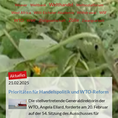
Welthandel
Weaver
Weltbank
Weltsozialforum
West Africa
Willi-Eicheler-Akademie
Withdrawal
WSF
Zölle
WTO
WWF
Zivilgesellschaft
Zwangsarbeit
Aktuelles
21.02.2025
Prioritäten für Handelspolitik und WTO-Reform
Die stellvertretende Generaldirektorin der
WTO, Angela Ellard, forderte am 20. Februar
auf der 54. Sitzung des Ausschusses für