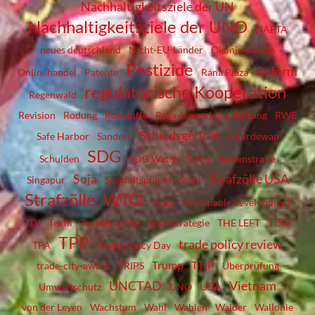
Nachhaltigkeitsziele der UN
Nachhaltigkeitsziele der UNO
NAFTA
neues deutschland
Nicht-EU-Länder
Okonjo-Iweala
Pestizide
Reform
Onlinehandel
Patente
Rana Plaza
regulatorische Kooperation
Regenwald
Revision
Rodung
Rohstoffe
Rosa-Luxemburg-Stiftung
RWE
Schiedsgericht
Safe Harbor
Sanders
Schirdewan
SDG
Schulden
SDG Watch
SDGs
Seidenstraße
Soja
Strafzölle USA
Singapur
Sorgfaltspflicht
Stahl
Strafzölle; WTO
study
sustainable development
TiSA
TDI
Textil
Textilbranche
Textilstrategie
THE LEFT
TPP
trade policy review
TPA
Trade Policy Day
Trump
TTIP
trade-city-award
TRIPS
Überprüfung
UNCTAD
Vietnam
USA
Umweltschutz
UNO
von der Leyen
Wachstum
Wahl
Wahlen
Wälder
Wallonie