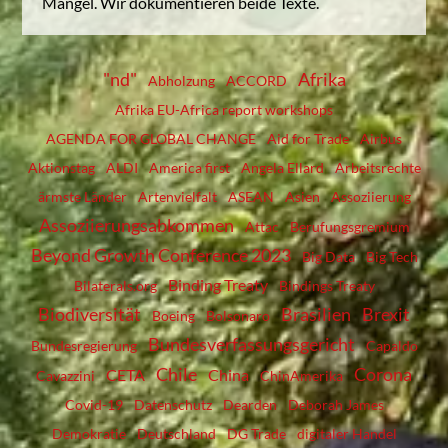
Mängel. Wir dokumentieren beide Texte.
"nd"
Afrika
Abholzung
ACCORD
Afrika EU-Africa report workshops
AGENDA FOR GLOBAL CHANGE
Aid for Trade
Airbus
Aktionstag
ALDI
America first
Angela Ellard
Arbeitsrechte
ärmste Länder
Artenvielfalt
ASEAN
Asien
Assoziierung
Assoziierungsabkommen
Attac
Berufungsgremium
Beyond Growth Conference 2023
Big Data
Big Tech
Binding Treaty
Bilaterals.org
Bindings Treaty
Biodiversität
Brasilien
Brexit
Boeing
Bolsonaro
Bundesverfassungsgericht
Bundesregierung
Capaldo
Chile
Corona
CETA
China
Cavazzini
ChinAmerika
Covid-19
Datenschutz
Dearden
Deborah James
Demokratie
Deutschland
DG Trade
digitaler Handel