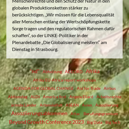
Menschenrechte und den Schutz der Natur in den
globalen Produktionsketten stärker zu
berücksichtigen. „Wir müssen für die Lebensqualität
aller Menschen entlang der Wertschöpfungskette
Sorge tragen und den regulatorischen Rahmen dafür
schaffen“, so der LINKE-Politiker in der
Plenardebatte „Die Globalisierung meistern“ am
Dienstag in Strasbourg.
"nd"
Afrika
Abholzung
ACCORD
Afrika EU-Africa report workshops
AGENDA FOR GLOBAL CHANGE
Aid for Trade
Airbus
Aktionstag
ALDI
America first
Angela Ellard
Arbeitsrechte
ärmste Länder
Artenvielfalt
ASEAN
Asien
Assoziierung
Assoziierungsabkommen
Attac
Berufungsgremium
Beyond Growth Conference 2023
Big Data
Big Tech