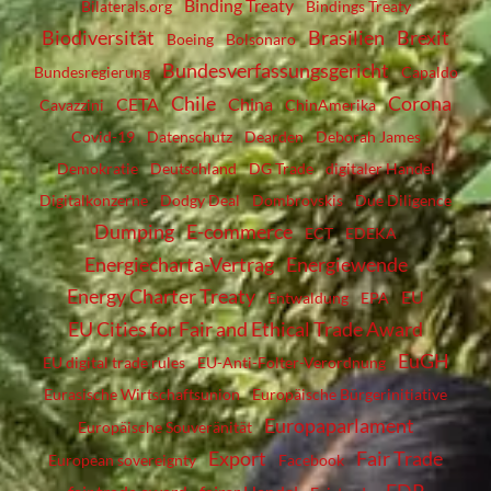
Binding Treaty
Bilaterals.org
Bindings Treaty
Biodiversität
Brasilien
Brexit
Boeing
Bolsonaro
Bundesverfassungsgericht
Bundesregierung
Capaldo
Chile
Corona
CETA
China
Cavazzini
ChinAmerika
Covid-19
Datenschutz
Dearden
Deborah James
Demokratie
Deutschland
DG Trade
digitaler Handel
Digitalkonzerne
Dodgy Deal
Dombrovskis
Due Diligence
Dumping
E-commerce
ECT
EDEKA
Energiecharta-Vertrag
Energiewende
Energy Charter Treaty
EU
Entwaldung
EPA
EU Cities for Fair and Ethical Trade Award
EuGH
EU digital trade rules
EU-Anti-Folter-Verordnung
Eurasische Wirtschaftsunion
Europäische Bürgerinitiative
Europaparlament
Europäische Souveränität
Export
Fair Trade
European sovereignty
Facebook