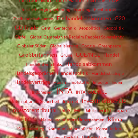
FDP
fair trade award
fairer Handel
Fairtrade
Freihandel
fossile Energiegewinnung
Fracking
Freihandelsabkommen
G20
Freihandelsabkomen
GD Trade
Gent
Gentechnik
geopolitics
Geopolitik
Gipfel
Global Campaign to Reclaim Peoples Sovereignty
Globaler Süden
Globalisierung
Google
Greenpeace
Großbritannien
GUE/NGL
Handel
Grüne
Handelsabkommen
handel(n) von links
Handelsgespräche
Handelspolitik
Handelsstrategie
Handelsverträge
Hogan
Impfstoffe
Importe
Indien
INTA
Indonesien
INTA; GUE/NGL
Investitionsschutz
Internationale Sicherheit
Internet
Investorentribunal
ISDS
Japan
IWF
Jahresbericht
Klima
JEFTA
KI
kleine und mittlere Unternehmen
Kohleausstieg
Kommunikationspflicht
Konsultation
Lieferketten
Kunming
Lange-Bericht