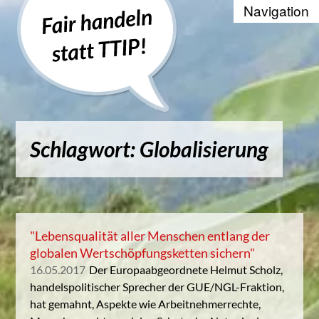
Recherche
Positionen
Die WTO und der Welthandel
Schlagwort: Globalisierung
Kontakt
Suche
Kampagnenbanner zum Einbinde
"Lebensqualität aller Menschen entlang der
globalen Wertschöpfungsketten sichern"
Datenschutzerklärung
16.05.2017
Der Europaabgeordnete Helmut Scholz,
handelspolitischer Sprecher der GUE/NGL-Fraktion,
hat gemahnt, Aspekte wie Arbeitnehmerrechte,