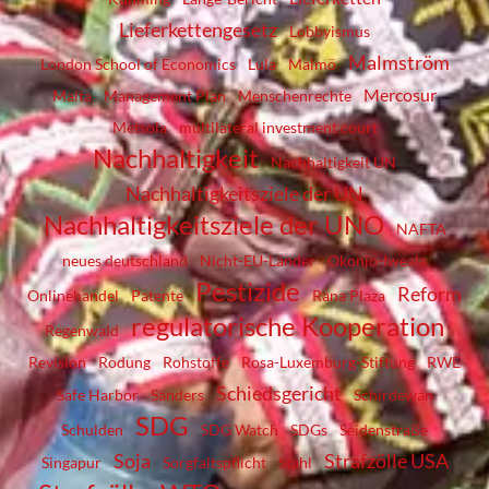
Lieferkettengesetz
Lobbyismus
Malmström
London School of Economics
Lula
Malmö
Mercosur
Malta
Management Plan
Menschenrechte
Metsola
multilateral investment court
Nachhaltigkeit
Nachhaltigkeit UN
Nachhaltigkeitsziele der UN
Nachhaltigkeitsziele der UNO
NAFTA
neues deutschland
Nicht-EU-Länder
Okonjo-Iweala
Pestizide
Reform
Onlinehandel
Patente
Rana Plaza
regulatorische Kooperation
Regenwald
Revision
Rodung
Rohstoffe
Rosa-Luxemburg-Stiftung
RWE
Schiedsgericht
Safe Harbor
Sanders
Schirdewan
SDG
Schulden
SDG Watch
SDGs
Seidenstraße
Soja
Strafzölle USA
Singapur
Sorgfaltspflicht
Stahl