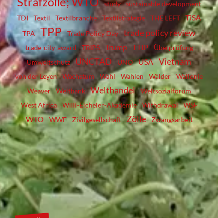
Strafzölle; WTO
study
sustainable development
TiSA
TDI
Textil
Textilbranche
Textilstrategie
THE LEFT
TPP
trade policy review
TPA
Trade Policy Day
Trump
TTIP
trade-city-award
TRIPS
Überprüfung
UNCTAD
Vietnam
USA
Umweltschutz
UNO
von der Leyen
Wachstum
Wahl
Wahlen
Wälder
Wallonie
Welthandel
Weaver
Weltbank
Weltsozialforum
West Africa
Willi-Eicheler-Akademie
Withdrawal
WSF
Zölle
WTO
WWF
Zivilgesellschaft
Zwangsarbeit