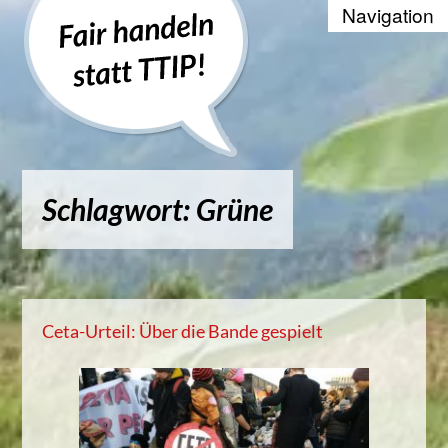
Recherche
Positionen
Die WTO und der Welthandel
Schlagwort: Grüne
Kontakt
Suche
Kampagnenbanner zum Einbinde
Ceta-Urteil: Über die Bande gespielt
Datenschutzerklärung