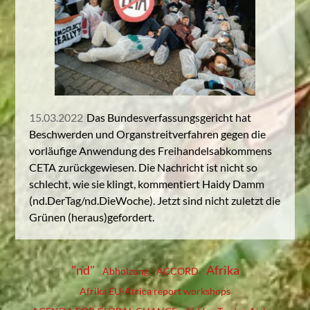
15.03.2022
Das Bundesverfassungsgericht hat
Beschwerden und Organstreitverfahren gegen die
vorläufige Anwendung des Freihandelsabkommens
CETA zurückgewiesen. Die Nachricht ist nicht so
schlecht, wie sie klingt, kommentiert Haidy Damm
(nd.DerTag/nd.DieWoche). Jetzt sind nicht zuletzt die
Grünen (heraus)gefordert.
"nd"
Afrika
Abholzung
ACCORD
Afrika EU-Africa report workshops