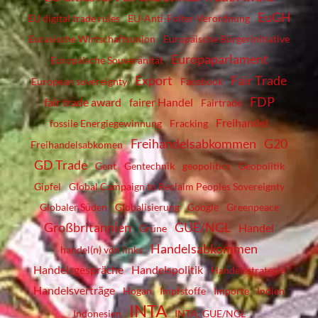
EuGH
EU digital trade rules
EU-Anti-Folter-Verordnung
Eurasische Wirtschaftsunion
Europäische Bürgerinitiative
Europaparlament
Europäische Souveränität
Export
Fair Trade
European sovereignty
Facebook
FDP
fair trade award
fairer Handel
Fairtrade
Freihandel
fossile Energiegewinnung
Fracking
Freihandelsabkommen
G20
Freihandelsabkomen
GD Trade
Gent
Gentechnik
geopolitics
Geopolitik
Gipfel
Global Campaign to Reclaim Peoples Sovereignty
Globaler Süden
Globalisierung
Google
Greenpeace
Großbritannien
GUE/NGL
Handel
Grüne
Handelsabkommen
handel(n) von links
Handelsgespräche
Handelspolitik
Handelsstrategie
Handelsverträge
Hogan
Impfstoffe
Importe
Indien
INTA
Indonesien
INTA; GUE/NGL