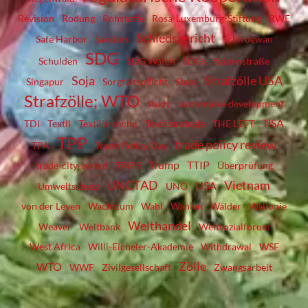
Revision
Rodung
Rohstoffe
Rosa-Luxemburg-Stiftung
RWE
Schiedsgericht
Safe Harbor
Sanders
Schirdewan
SDG
Schulden
SDG Watch
SDGs
Seidenstraße
Soja
Strafzölle USA
Singapur
Sorgfaltspflicht
Stahl
Strafzölle; WTO
study
sustainable development
TiSA
TDI
Textil
Textilbranche
Textilstrategie
THE LEFT
TPP
trade policy review
TPA
Trade Policy Day
Trump
TTIP
trade-city-award
TRIPS
Überprüfung
UNCTAD
Vietnam
USA
Umweltschutz
UNO
von der Leyen
Wachstum
Wahl
Wahlen
Wälder
Wallonie
Welthandel
Weaver
Weltbank
Weltsozialforum
West Africa
Willi-Eicheler-Akademie
Withdrawal
WSF
Zölle
WTO
WWF
Zivilgesellschaft
Zwangsarbeit