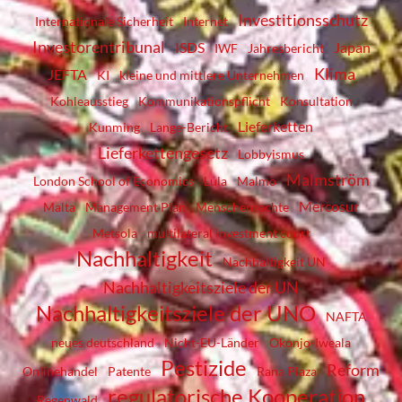
Investitionsschutz
Internationale Sicherheit
Internet
Investorentribunal
ISDS
Japan
IWF
Jahresbericht
Klima
JEFTA
KI
kleine und mittlere Unternehmen
Kohleausstieg
Kommunikationspflicht
Konsultation
Lieferketten
Kunming
Lange-Bericht
Lieferkettengesetz
Lobbyismus
Malmström
London School of Economics
Lula
Malmö
Mercosur
Malta
Management Plan
Menschenrechte
Metsola
multilateral investment court
Nachhaltigkeit
Nachhaltigkeit UN
Nachhaltigkeitsziele der UN
Nachhaltigkeitsziele der UNO
NAFTA
neues deutschland
Nicht-EU-Länder
Okonjo-Iweala
Pestizide
Reform
Onlinehandel
Patente
Rana Plaza
regulatorische Kooperation
Regenwald