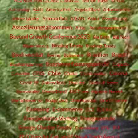
AGENDA FOR GLOBAL CHANGE
Aid for Trade
Airbus
Aktionstag
ALDI
America first
Angela Ellard
Arbeitsrechte
ärmste Länder
Artenvielfalt
ASEAN
Asien
Assoziierung
Assoziierungsabkommen
Attac
Berufungsgremium
Beyond Growth Conference 2023
Big Data
Big Tech
Binding Treaty
Bilaterals.org
Bindings Treaty
Biodiversität
Brasilien
Brexit
Boeing
Bolsonaro
Bundesverfassungsgericht
Bundesregierung
Capaldo
Chile
Corona
CETA
China
Cavazzini
ChinAmerika
Covid-19
Datenschutz
Dearden
Deborah James
Demokratie
Deutschland
DG Trade
digitaler Handel
Digitalkonzerne
Dodgy Deal
Dombrovskis
Due Diligence
Dumping
E-commerce
ECT
EDEKA
Energiecharta-Vertrag
Energiewende
Energy Charter Treaty
EU
Entwaldung
EPA
EU Cities for Fair and Ethical Trade Award