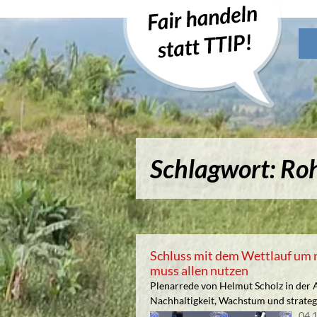
Schlagwort: Roh
Schluss mit dem Wettlauf um
muss allen nutzen
Plenarrede von Helmut Scholz in de
Nachhaltigkeit, Wachstum und strate
04.