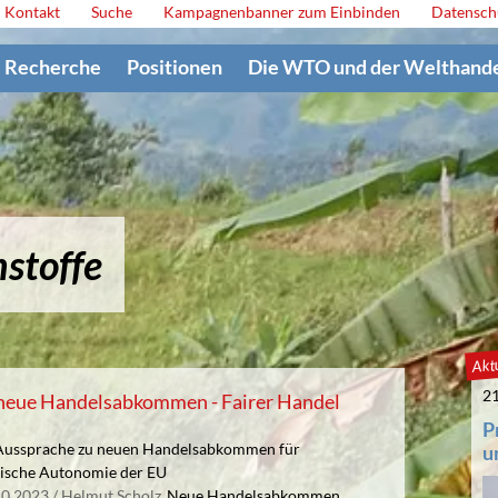
Kontakt
Suche
Kampagnenbanner zum Einbinden
Datensch
Recherche
Positionen
Die WTO und der Welthand
stoffe
Aktu
21
 neue Handelsabkommen - Fairer Handel
P
r Aussprache zu neuen Handelsabkommen für
u
gische Autonomie der EU
10.2023
Helmut Scholz
Neue Handelsabkommen