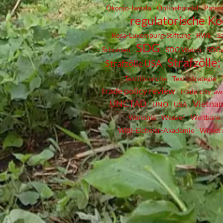
Okonjo-Iweala
Onlinehandel
Paten
regulatorische K
Rosa-Luxemburg-Stiftung
RWE
S
SDG
Schulden
SDG Watch
SDG
Strafzölle
Strafzölle USA
Textilbranche
Textilstrategie
trade policy review
trade-city-a
UNCTAD
Vietna
UNO
USA
Wallonie
Weaver
Weltbank
Willi-Eicheler-Akademie
Withdr