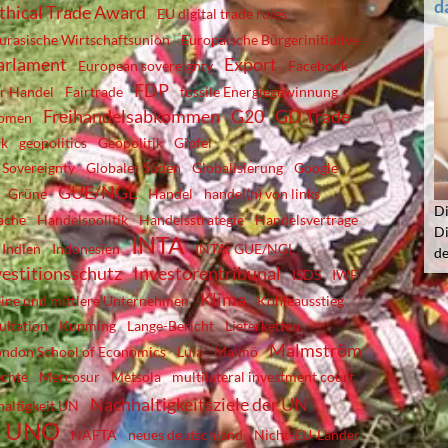
d
Ethical Trade Award
EU digital trade rules
urasische Wirtschaftsunion
Europäische Bürgerinitiative
arlament
Export
European sovereignty
Facebook
FDP
er Handel
Fairtrade
fossile Energiegewinnung
Freihandelsabkommen
G20
GD Trade
komen
ik
geopolitics
Geopolitik
Gipfel
 Sovereignty
Globaler Süden
Globalisierung
Google
GUE/NGL
Grüne
Handel
handel(n) von links
Di
äche
Handelspolitik
Handelsstrategie
Handelsverträge
Di
INTA
Indien
Indonesien
INTA; GUE/NGL
d
vestitionsschutz
Investorentribunal
ISDS
IWF
Klima
eine und mittlere Unternehmen
Kohleausstieg
ultation
Kunming
Lange-Bericht
Lieferketten
Malmström
ondon School of Economics
Lula
Malmö
chte
Mercosur
Metsola
multilateral investment court
Nachhaltigkeitsziele der UN
altigkeit UN
er UNO
NAFTA
neues deutschland
Nicht-EU-Länder