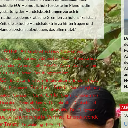
cht die EU? Helmut Scholz forderte im Plenum, die
gestaltung der Handelsbeziehungen zurück in
rnationale, demokratische Gremien zu holen: "Es ist an
Zeit, die aktuelle Handelsdoktrin zu hinterfragen und
Handelssystem aufzubauen, das allen nutzt."
Di
de
Afrika
Fe
D
Afrika EU-Africa report workshops
Au
id for Trade
Airbus
Aktionstag
ALDI
America first
de
e Länder
Artenvielfalt
ASEAN
Asien
Assoziierung
Ab
bkommen
Attac
Berufungsgremium
an
023
Big Data
Big Tech
Bilaterals.org
Binding Treaty
He
Ha
Brasilien
Brexit
ing
Bolsonaro
Bundesregierung
Chile
paldo
Cavazzini
CETA
China
ChinAmerika
Dearden
Deborah James
Demokratie
Deutschland
Aktu
lkonzerne
Dodgy Deal
Dombrovskis
Due Diligence
30
Energiecharta-Vertrag
Energiewende
EDEKA
U
r Treaty
Entwaldung
EPA
EU