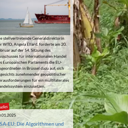
e stellvertretende Generaldirektorin
r WTO, Angela Ellard, forderte am 20.
bruar auf der 54. Sitzung des
sschusses für internationalen Handel
s Europäischen Parlaments die EU-
geordneten in Brüssel dazu auf, sich
gesichts zunehmender geopolitischer
rausforderungen für ein multilaterales
ndelssystem einzusetzen.
elles
.01.2025
SA-EU: Die Algorithmen und