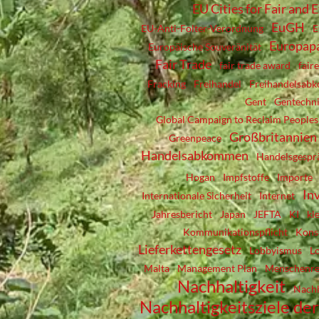
EU Cities for Fair and 
EuGH
EU-Anti-Folter-Verordnung
E
Europap
Europäische Souveränität
Fair Trade
fair trade award
fair
Fracking
Freihandel
Freihandelsab
Gent
Gentechn
Global Campaign to Reclaim Peoples
Großbritannien
Greenpeace
Handelsabkommen
Handelsgespr
Hogan
Impfstoffe
Importe
In
Internationale Sicherheit
Internet
Jahresbericht
Japan
JEFTA
KI
kl
Kommunikationspflicht
Kons
Lieferkettengesetz
Lobbyismus
L
Malta
Management Plan
Menschenre
Nachhaltigkeit
Nachh
Nachhaltigkeitsziele d