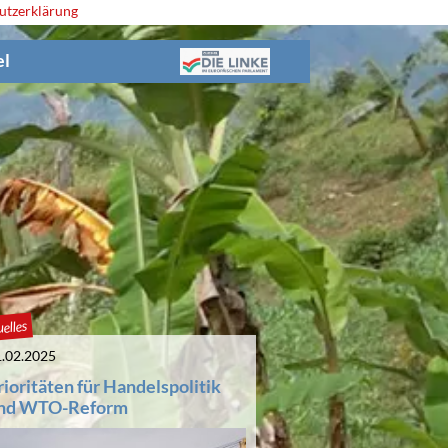
utzerklärung
el
elles
.02.2025
rioritäten für Handelspolitik
nd WTO-Reform