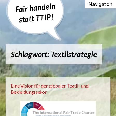
Recherche
Positionen
Die WTO und der Welthandel
Schlagwort: Textilstrategie
Kontakt
Suche
Kampagnenbanner zum Einbinde
Eine Vision für den globalen Textil- und
Bekleidungssekor
Datenschutzerklärung