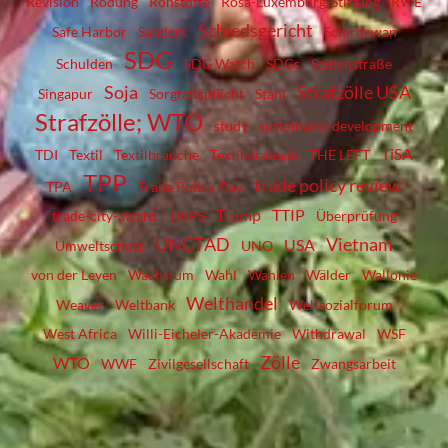
Revision
Rodung
Rohstoffe
Rosa-Luxemburg-Stiftung
RWE
Schiedsgericht
Safe Harbor
Sanders
Schirdewan
SDG
Schulden
SDG Watch
SDGs
Seidenstraße
Soja
Strafzölle USA
Singapur
Sorgfaltspflicht
Stahl
Strafzölle; WTO
study
sustainable development
TiSA
TDI
Textil
Textilbranche
Textilstrategie
THE LEFT
TPP
trade policy review
TPA
Trade Policy Day
Trump
TTIP
trade-city-award
TRIPS
Überprüfung
UNCTAD
Vietnam
USA
Umweltschutz
UNO
von der Leyen
Wachstum
Wahl
Wahlen
Wälder
Wallonie
Welthandel
Weaver
Weltbank
Weltsozialforum
West Africa
Willi-Eicheler-Akademie
Withdrawal
WSF
Zölle
WTO
WWF
Zivilgesellschaft
Zwangsarbeit