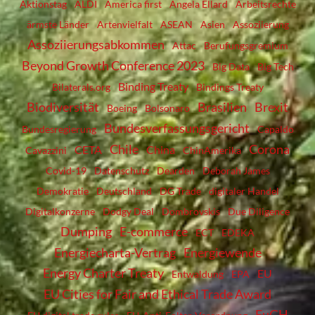
Aktionstag
ALDI
America first
Angela Ellard
Arbeitsrechte
ärmste Länder
Artenvielfalt
ASEAN
Asien
Assoziierung
Assoziierungsabkommen
Attac
Berufungsgremium
Beyond Growth Conference 2023
Big Data
Big Tech
Binding Treaty
Bilaterals.org
Bindings Treaty
Biodiversität
Brasilien
Brexit
Boeing
Bolsonaro
Bundesverfassungsgericht
Bundesregierung
Capaldo
Chile
Corona
CETA
China
Cavazzini
ChinAmerika
Covid-19
Datenschutz
Dearden
Deborah James
Demokratie
Deutschland
DG Trade
digitaler Handel
Digitalkonzerne
Dodgy Deal
Dombrovskis
Due Diligence
Dumping
E-commerce
ECT
EDEKA
Energiecharta-Vertrag
Energiewende
Energy Charter Treaty
EU
Entwaldung
EPA
EU Cities for Fair and Ethical Trade Award
EuGH