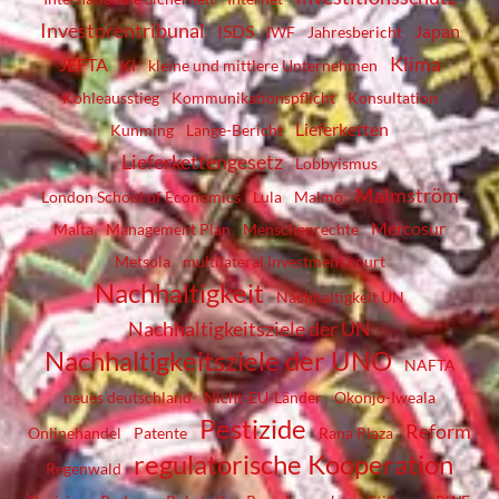
Investorentribunal
ISDS
Japan
IWF
Jahresbericht
Klima
JEFTA
KI
kleine und mittlere Unternehmen
Kohleausstieg
Kommunikationspflicht
Konsultation
Lieferketten
Kunming
Lange-Bericht
Lieferkettengesetz
Lobbyismus
Malmström
London School of Economics
Lula
Malmö
Mercosur
Malta
Management Plan
Menschenrechte
Metsola
multilateral investment court
Nachhaltigkeit
Nachhaltigkeit UN
Nachhaltigkeitsziele der UN
Nachhaltigkeitsziele der UNO
NAFTA
neues deutschland
Nicht-EU-Länder
Okonjo-Iweala
Pestizide
Reform
Onlinehandel
Patente
Rana Plaza
regulatorische Kooperation
Regenwald