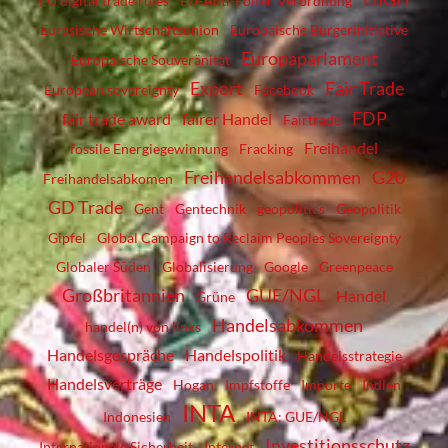
EU digital trade rules
EU-Anti-Folter-Verordnung
Eurasische Wirtschaftsunion
Europäische Bürgerinitiative
Europaparlament
Europäische Souveränität
Export
Fair Trade
European sovereignty
Facebook
FDP
fair trade award
fairer Handel
Fairtrade
Freihandel
fossile Energiegewinnung
Fracking
Freihandelsabkommen
G20
Freihandelsabkomen
GD Trade
Gent
Gentechnik
geopolitics
Geopolitik
Gipfel
Global Campaign to Reclaim Peoples Sovereignty
Globaler Süden
Globalisierung
Google
Greenpeace
Großbritannien
GUE/NGL
Handel
Grüne
Handelsabkommen
handel(n) von links
Handelsgespräche
Handelspolitik
Handelsstrategie
Handelsverträge
Hogan
Impfstoffe
Importe
Indien
INTA
Indonesien
INTA; GUE/NGL
Investitionsschutz
Internationale Sicherheit
Internet