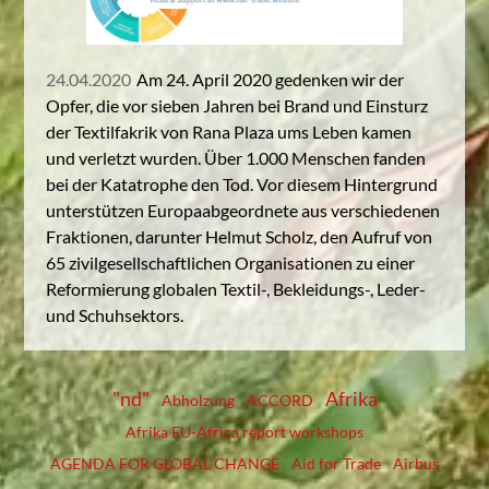
24.04.2020
Am 24. April 2020 gedenken wir der
Opfer, die vor sieben Jahren bei Brand und Einsturz
der Textilfakrik von Rana Plaza ums Leben kamen
und verletzt wurden. Über 1.000 Menschen fanden
bei der Katatrophe den Tod. Vor diesem Hintergrund
unterstützen Europaabgeordnete aus verschiedenen
Fraktionen, darunter Helmut Scholz, den Aufruf von
65 zivilgesellschaftlichen Organisationen zu einer
Reformierung globalen Textil-, Bekleidungs-, Leder-
und Schuhsektors.
"nd"
Afrika
Abholzung
ACCORD
Afrika EU-Africa report workshops
AGENDA FOR GLOBAL CHANGE
Aid for Trade
Airbus