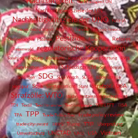
Nachhaltigkeit
Nachhaltigkeit UN
Nachhaltigkeitsziele der UN
Nachhaltigkeitsziele der UNO
NAFTA
neues deutschland
Nicht-EU-Länder
Okonjo-Iweala
Pestizide
Reform
Onlinehandel
Patente
Rana Plaza
regulatorische Kooperation
Regenwald
Revision
Rodung
Rohstoffe
Rosa-Luxemburg-Stiftung
RWE
Schiedsgericht
Safe Harbor
Sanders
Schirdewan
SDG
Schulden
SDG Watch
SDGs
Seidenstraße
Soja
Strafzölle USA
Singapur
Sorgfaltspflicht
Stahl
Strafzölle; WTO
study
sustainable development
TiSA
TDI
Textil
Textilbranche
Textilstrategie
THE LEFT
TPP
trade policy review
TPA
Trade Policy Day
Trump
TTIP
trade-city-award
TRIPS
Überprüfung
UNCTAD
Vietnam
USA
Umweltschutz
UNO