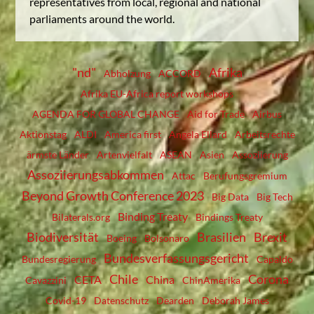
representatives from local, regional and national
parliaments around the world.
"nd"
Afrika
Abholzung
ACCORD
Afrika EU-Africa report workshops
AGENDA FOR GLOBAL CHANGE
Aid for Trade
Airbus
Aktionstag
ALDI
America first
Angela Ellard
Arbeitsrechte
ärmste Länder
Artenvielfalt
ASEAN
Asien
Assoziierung
Assoziierungsabkommen
Attac
Berufungsgremium
Beyond Growth Conference 2023
Big Data
Big Tech
Binding Treaty
Bilaterals.org
Bindings Treaty
Biodiversität
Brasilien
Brexit
Boeing
Bolsonaro
Bundesverfassungsgericht
Bundesregierung
Capaldo
Chile
Corona
CETA
China
Cavazzini
ChinAmerika
Covid-19
Datenschutz
Dearden
Deborah James