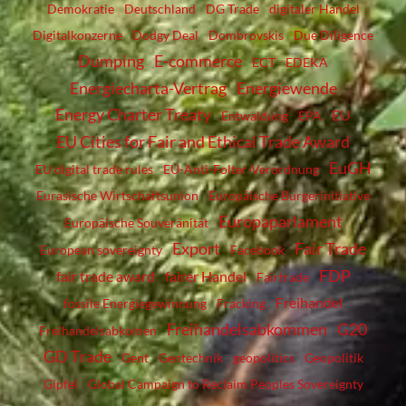
Demokratie
Deutschland
DG Trade
digitaler Handel
Digitalkonzerne
Dodgy Deal
Dombrovskis
Due Diligence
Dumping
E-commerce
ECT
EDEKA
Energiecharta-Vertrag
Energiewende
Energy Charter Treaty
EU
Entwaldung
EPA
EU Cities for Fair and Ethical Trade Award
EuGH
EU digital trade rules
EU-Anti-Folter-Verordnung
Eurasische Wirtschaftsunion
Europäische Bürgerinitiative
Europaparlament
Europäische Souveränität
Export
Fair Trade
European sovereignty
Facebook
FDP
fair trade award
fairer Handel
Fairtrade
Freihandel
fossile Energiegewinnung
Fracking
Freihandelsabkommen
G20
Freihandelsabkomen
GD Trade
Gent
Gentechnik
geopolitics
Geopolitik
Gipfel
Global Campaign to Reclaim Peoples Sovereignty