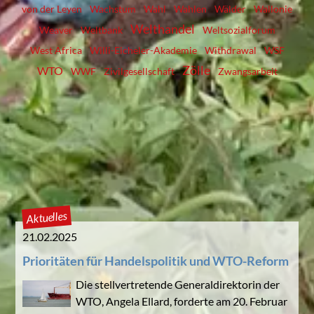
von der Leyen
Wachstum
Wahl
Wahlen
Wälder
Wallonie
Welthandel
Weaver
Weltbank
Weltsozialforum
West Africa
Willi-Eicheler-Akademie
Withdrawal
WSF
Zölle
WTO
WWF
Zivilgesellschaft
Zwangsarbeit
Aktuelles
21.02.2025
Prioritäten für Handelspolitik und WTO-Reform
Die stellvertretende Generaldirektorin der
WTO, Angela Ellard, forderte am 20. Februar