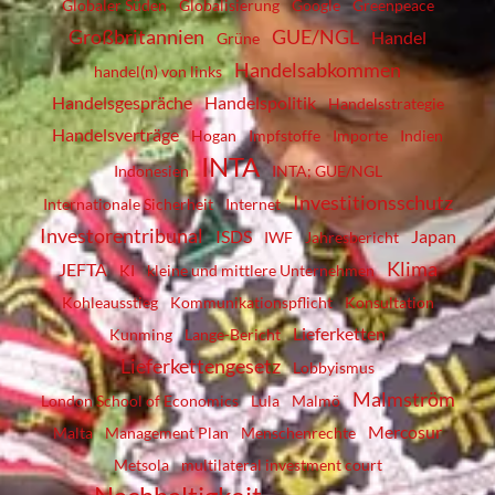
Globaler Süden
Globalisierung
Google
Greenpeace
Großbritannien
GUE/NGL
Handel
Grüne
Handelsabkommen
handel(n) von links
Handelsgespräche
Handelspolitik
Handelsstrategie
Handelsverträge
Hogan
Impfstoffe
Importe
Indien
INTA
Indonesien
INTA; GUE/NGL
Investitionsschutz
Internationale Sicherheit
Internet
Investorentribunal
ISDS
Japan
IWF
Jahresbericht
Klima
JEFTA
KI
kleine und mittlere Unternehmen
Kohleausstieg
Kommunikationspflicht
Konsultation
Lieferketten
Kunming
Lange-Bericht
Lieferkettengesetz
Lobbyismus
Malmström
London School of Economics
Lula
Malmö
Mercosur
Malta
Management Plan
Menschenrechte
Metsola
multilateral investment court