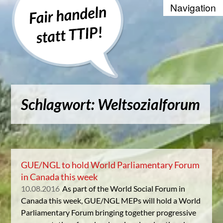
Recherche
Positionen
Die WTO und der Welthandel
Schlagwort: Weltsozialforum
Kontakt
Suche
Kampagnenbanner zum Einbinde
GUE/NGL to hold World Parliamentary Forum
in Canada this week
Datenschutzerklärung
10.08.2016
As part of the World Social Forum in
Canada this week, GUE/NGL MEPs will hold a World
Parliamentary Forum bringing together progressive