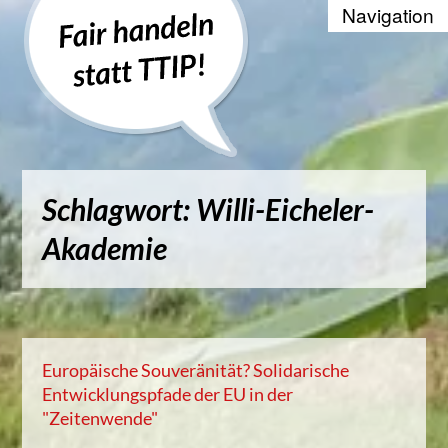
Recherche
Positionen
Die WTO und der Welthandel
Schlagwort: Willi-Eicheler-
Kontakt
Akademie
Suche
Kampagnenbanner zum Einbinde
Europäische Souveränität? Solidarische
Datenschutzerklärung
Entwicklungspfade der EU in der
"Zeitenwende"