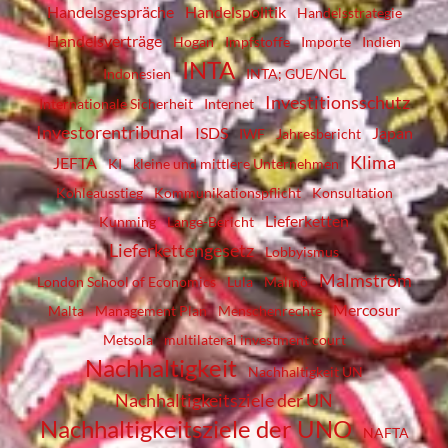
Handelsgespräche
Handelspolitik
Handelsstrategie
Handelsverträge
Hogan
Impfstoffe
Importe
Indien
INTA
Indonesien
INTA; GUE/NGL
Investitionsschutz
Internationale Sicherheit
Internet
Investorentribunal
ISDS
Japan
IWF
Jahresbericht
Klima
JEFTA
KI
kleine und mittlere Unternehmen
Kohleausstieg
Kommunikationspflicht
Konsultation
Lieferketten
Kunming
Lange-Bericht
Lieferkettengesetz
Lobbyismus
Malmström
London School of Economics
Lula
Malmö
Mercosur
Malta
Management Plan
Menschenrechte
Metsola
multilateral investment court
Nachhaltigkeit
Nachhaltigkeit UN
Nachhaltigkeitsziele der UN
Nachhaltigkeitsziele der UNO
NAFTA