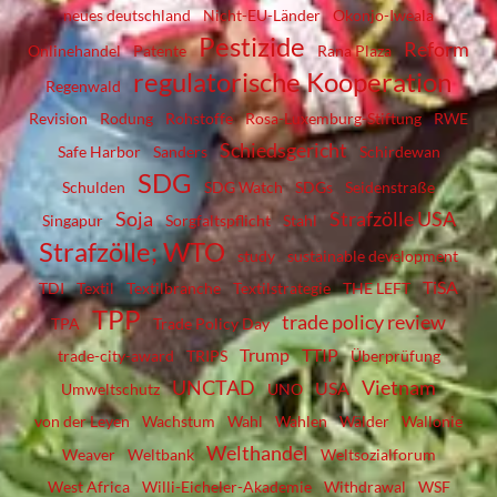
neues deutschland
Nicht-EU-Länder
Okonjo-Iweala
Pestizide
Reform
Onlinehandel
Patente
Rana Plaza
regulatorische Kooperation
Regenwald
Revision
Rodung
Rohstoffe
Rosa-Luxemburg-Stiftung
RWE
Schiedsgericht
Safe Harbor
Sanders
Schirdewan
SDG
Schulden
SDG Watch
SDGs
Seidenstraße
Soja
Strafzölle USA
Singapur
Sorgfaltspflicht
Stahl
Strafzölle; WTO
study
sustainable development
TiSA
TDI
Textil
Textilbranche
Textilstrategie
THE LEFT
TPP
trade policy review
TPA
Trade Policy Day
Trump
TTIP
trade-city-award
TRIPS
Überprüfung
UNCTAD
Vietnam
USA
Umweltschutz
UNO
von der Leyen
Wachstum
Wahl
Wahlen
Wälder
Wallonie
Welthandel
Weaver
Weltbank
Weltsozialforum
West Africa
Willi-Eicheler-Akademie
Withdrawal
WSF