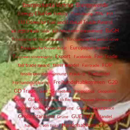
Energiecharta-Vertrag
Energiewende
Energy Charter Treaty
EU
Entwaldung
EPA
EU Cities for Fair and Ethical Trade Award
EuGH
EU digital trade rules
EU-Anti-Folter-Verordnung
Eurasische Wirtschaftsunion
Europäische Bürgerinitiative
Europaparlament
Europäische Souveränität
Export
Fair Trade
European sovereignty
Facebook
FDP
fair trade award
fairer Handel
Fairtrade
Freihandel
fossile Energiegewinnung
Fracking
Freihandelsabkommen
G20
Freihandelsabkomen
GD Trade
Gent
Gentechnik
geopolitics
Geopolitik
Gipfel
Global Campaign to Reclaim Peoples Sovereignty
Globaler Süden
Globalisierung
Google
Greenpeace
Großbritannien
GUE/NGL
Handel
Grüne
Handelsabkommen
handel(n) von links