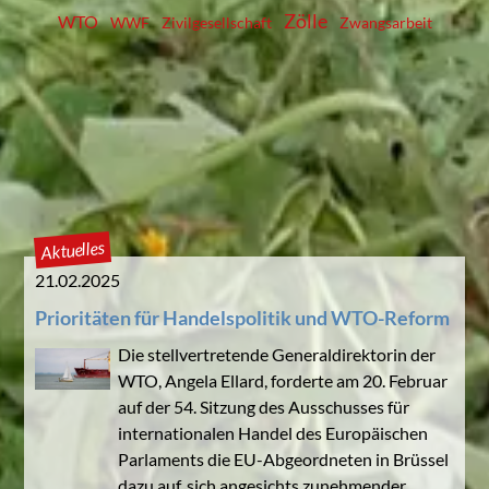
Zölle
WTO
WWF
Zivilgesellschaft
Zwangsarbeit
Aktuelles
21.02.2025
Prioritäten für Handelspolitik und WTO-Reform
Die stellvertretende Generaldirektorin der
WTO, Angela Ellard, forderte am 20. Februar
auf der 54. Sitzung des Ausschusses für
internationalen Handel des Europäischen
Parlaments die EU-Abgeordneten in Brüssel
dazu auf, sich angesichts zunehmender