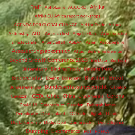
"nd"
Afrika
Abholzung
ACCORD
Afrika EU-Africa report workshops
AGENDA FOR GLOBAL CHANGE
Aid for Trade
Airbus
Aktionstag
ALDI
America first
Angela Ellard
Arbeitsrechte
ärmste Länder
Artenvielfalt
ASEAN
Asien
Assoziierung
Assoziierungsabkommen
Attac
Berufungsgremium
Beyond Growth Conference 2023
Big Data
Big Tech
Binding Treaty
Bilaterals.org
Bindings Treaty
Biodiversität
Brasilien
Brexit
Boeing
Bolsonaro
Bundesverfassungsgericht
Bundesregierung
Capaldo
Chile
Corona
CETA
China
Cavazzini
ChinAmerika
Covid-19
Datenschutz
Dearden
Deborah James
Demokratie
Deutschland
DG Trade
digitaler Handel
Digitalkonzerne
Dodgy Deal
Dombrovskis
Due Diligence
Dumping
E-commerce
ECT
EDEKA