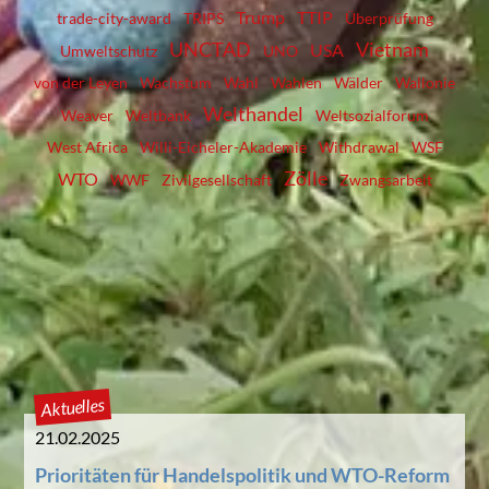
Trump
TTIP
trade-city-award
TRIPS
Überprüfung
UNCTAD
Vietnam
USA
Umweltschutz
UNO
von der Leyen
Wachstum
Wahl
Wahlen
Wälder
Wallonie
Welthandel
Weaver
Weltbank
Weltsozialforum
West Africa
Willi-Eicheler-Akademie
Withdrawal
WSF
Zölle
WTO
WWF
Zivilgesellschaft
Zwangsarbeit
Aktuelles
21.02.2025
Prioritäten für Handelspolitik und WTO-Reform