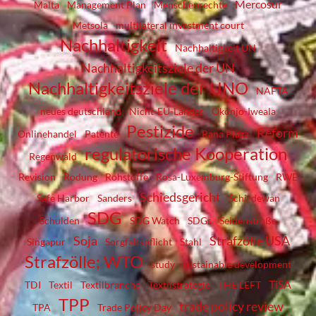
Mercosur
Malta
Management Plan
Menschenrechte
Metsola
multilateral investment court
Nachhaltigkeit
Nachhaltigkeit UN
Nachhaltigkeitsziele der UN
Nachhaltigkeitsziele der UNO
NAFTA
neues deutschland
Nicht-EU-Länder
Okonjo-Iweala
Pestizide
Reform
Onlinehandel
Patente
Rana Plaza
regulatorische Kooperation
Regenwald
Revision
Rodung
Rohstoffe
Rosa-Luxemburg-Stiftung
RWE
Schiedsgericht
Safe Harbor
Sanders
Schirdewan
SDG
Schulden
SDG Watch
SDGs
Seidenstraße
Soja
Strafzölle USA
Singapur
Sorgfaltspflicht
Stahl
Strafzölle; WTO
study
sustainable development
TiSA
TDI
Textil
Textilbranche
Textilstrategie
THE LEFT
TPP
trade policy review
TPA
Trade Policy Day