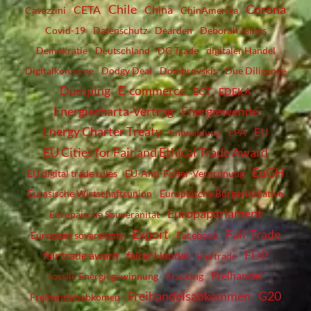
Chile
Corona
CETA
China
Cavazzini
ChinAmerika
Covid-19
Datenschutz
Dearden
Deborah James
Demokratie
Deutschland
DG Trade
digitaler Handel
Digitalkonzerne
Dodgy Deal
Dombrovskis
Due Diligence
Dumping
E-commerce
ECT
EDEKA
Energiecharta-Vertrag
Energiewende
Energy Charter Treaty
EU
Entwaldung
EPA
EU Cities for Fair and Ethical Trade Award
EuGH
EU digital trade rules
EU-Anti-Folter-Verordnung
Eurasische Wirtschaftsunion
Europäische Bürgerinitiative
Europaparlament
Europäische Souveränität
Export
Fair Trade
European sovereignty
Facebook
FDP
fair trade award
fairer Handel
Fairtrade
Freihandel
fossile Energiegewinnung
Fracking
Freihandelsabkommen
G20
Freihandelsabkomen