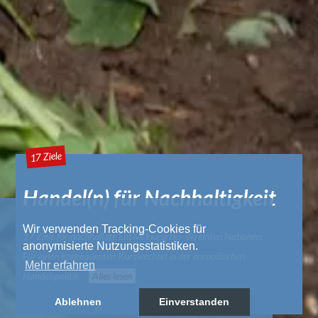
17 Ziele
Handel(n) für Nachhaltigkeit
Wir verwenden Tracking-Cookies für
17 Ziele für nachhaltige Entwicklung der Vereinten Nationen:
anonymisierte Nutzungsstatistiken.
Für einen konsequenten Kurswechsel in der europäischen
Mehr erfahren
Handelspolitik
Alles lesen
Ablehnen
Einverstanden