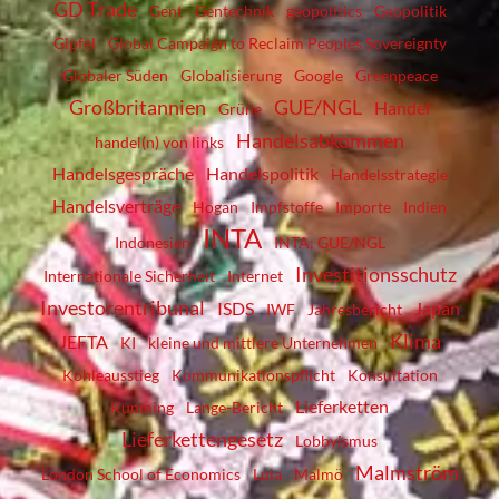
GD Trade
Gent
Gentechnik
geopolitics
Geopolitik
Gipfel
Global Campaign to Reclaim Peoples Sovereignty
Globaler Süden
Globalisierung
Google
Greenpeace
Großbritannien
GUE/NGL
Handel
Grüne
Handelsabkommen
handel(n) von links
Handelsgespräche
Handelspolitik
Handelsstrategie
Handelsverträge
Hogan
Impfstoffe
Importe
Indien
INTA
Indonesien
INTA; GUE/NGL
Investitionsschutz
Internationale Sicherheit
Internet
Investorentribunal
ISDS
Japan
IWF
Jahresbericht
Klima
JEFTA
KI
kleine und mittlere Unternehmen
Kohleausstieg
Kommunikationspflicht
Konsultation
Lieferketten
Kunming
Lange-Bericht
Lieferkettengesetz
Lobbyismus
Malmström
London School of Economics
Lula
Malmö