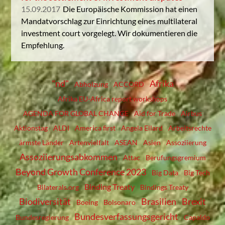
15.09.2017
Die Europäische Kommission hat einen
Mandatvorschlag zur Einrichtung eines multilateral
investment court vorgelegt. Wir dokumentieren die
Empfehlung.
"nd"
Afrika
Abholzung
ACCORD
Afrika EU-Africa report workshops
AGENDA FOR GLOBAL CHANGE
Aid for Trade
Airbus
Aktionstag
ALDI
America first
Angela Ellard
Arbeitsrechte
ärmste Länder
Artenvielfalt
ASEAN
Asien
Assoziierung
Assoziierungsabkommen
Attac
Berufungsgremium
Beyond Growth Conference 2023
Big Data
Big Tech
Binding Treaty
Bilaterals.org
Bindings Treaty
Biodiversität
Brasilien
Brexit
Boeing
Bolsonaro
Bundesverfassungsgericht
Bundesregierung
Capaldo