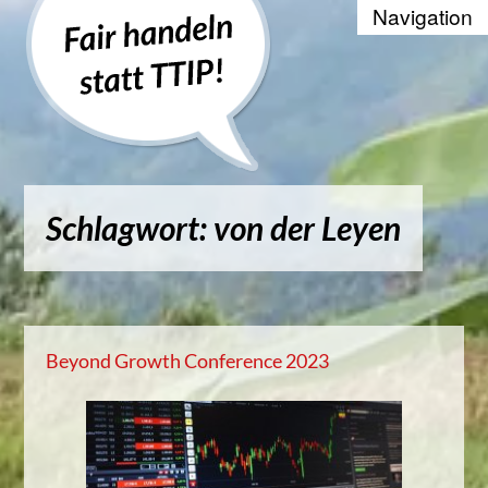
Recherche
Positionen
Die WTO und der Welthandel
Schlagwort: von der Leyen
Kontakt
Suche
Kampagnenbanner zum Einbinde
Beyond Growth Conference 2023
Datenschutzerklärung