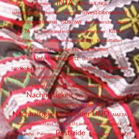
INTA
Indonesien
INTA; GUE/NGL
Investitionsschutz
Internationale Sicherheit
Internet
Investorentribunal
ISDS
Japan
IWF
Jahresbericht
Klima
JEFTA
KI
kleine und mittlere Unternehmen
Kohleausstieg
Kommunikationspflicht
Konsultation
Lieferketten
Kunming
Lange-Bericht
Lieferkettengesetz
Lobbyismus
Malmström
London School of Economics
Lula
Malmö
Mercosur
Malta
Management Plan
Menschenrechte
Metsola
multilateral investment court
Nachhaltigkeit
Nachhaltigkeit UN
Nachhaltigkeitsziele der UN
Nachhaltigkeitsziele der UNO
NAFTA
neues deutschland
Nicht-EU-Länder
Okonjo-Iweala
Pestizide
Reform
Onlinehandel
Patente
Rana Plaza