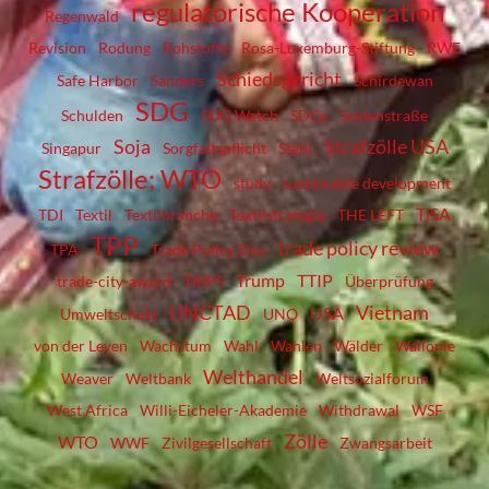
regulatorische Kooperation
Regenwald
Revision
Rodung
Rohstoffe
Rosa-Luxemburg-Stiftung
RWE
Schiedsgericht
Safe Harbor
Sanders
Schirdewan
SDG
Schulden
SDG Watch
SDGs
Seidenstraße
Soja
Strafzölle USA
Singapur
Sorgfaltspflicht
Stahl
Strafzölle; WTO
study
sustainable development
TiSA
TDI
Textil
Textilbranche
Textilstrategie
THE LEFT
TPP
trade policy review
TPA
Trade Policy Day
Trump
TTIP
trade-city-award
TRIPS
Überprüfung
UNCTAD
Vietnam
USA
Umweltschutz
UNO
von der Leyen
Wachstum
Wahl
Wahlen
Wälder
Wallonie
Welthandel
Weaver
Weltbank
Weltsozialforum
West Africa
Willi-Eicheler-Akademie
Withdrawal
WSF
Zölle
WTO
WWF
Zivilgesellschaft
Zwangsarbeit