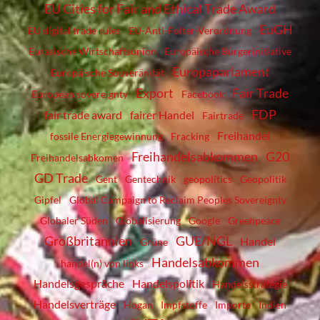
EU Cities for Fair and Ethical Trade Award
EuGH
EU digital trade rules
EU-Anti-Folter-Verordnung
Eurasische Wirtschaftsunion
Europäische Bürgerinitiative
Europaparlament
Europäische Souveränität
Export
Fair Trade
European sovereignty
Facebook
FDP
fair trade award
fairer Handel
Fairtrade
Freihandel
fossile Energiegewinnung
Fracking
Freihandelsabkommen
G20
Freihandelsabkomen
GD Trade
Gent
Gentechnik
geopolitics
Geopolitik
Gipfel
Global Campaign to Reclaim Peoples Sovereignty
Globaler Süden
Globalisierung
Google
Greenpeace
Großbritannien
GUE/NGL
Handel
Grüne
Handelsabkommen
handel(n) von links
Handelsgespräche
Handelspolitik
Handelsstrategie
Handelsverträge
Hogan
Impfstoffe
Importe
Indien