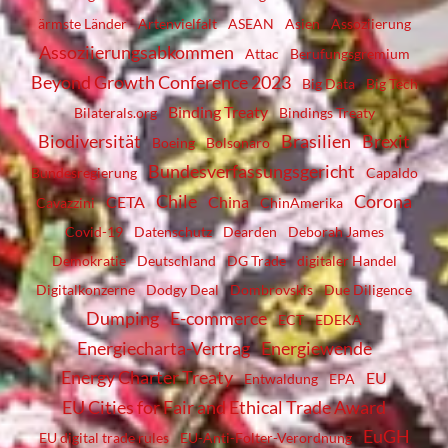
ärmste Länder
Artenvielfalt
ASEAN
Asien
Assoziierung
Assoziierungsabkommen
Attac
Berufungsgremium
Beyond Growth Conference 2023
Big Data
Big Tech
Binding Treaty
Bilaterals.org
Bindings Treaty
Biodiversität
Brasilien
Brexit
Boeing
Bolsonaro
Bundesverfassungsgericht
Bundesregierung
Capaldo
Chile
Corona
CETA
China
Cavazzini
ChinAmerika
Covid-19
Datenschutz
Dearden
Deborah James
Demokratie
Deutschland
DG Trade
digitaler Handel
Digitalkonzerne
Dodgy Deal
Dombrovskis
Due Diligence
Dumping
E-commerce
ECT
EDEKA
Energiecharta-Vertrag
Energiewende
Energy Charter Treaty
EU
Entwaldung
EPA
EU Cities for Fair and Ethical Trade Award
EuGH
EU digital trade rules
EU-Anti-Folter-Verordnung