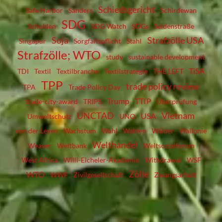
Schiedsgericht
Safe Harbor
Sanders
Schirdewan
SDG
Schulden
SDG Watch
SDGs
Seidenstraße
Soja
Strafzölle USA
Singapur
Sorgfaltspflicht
Stahl
Strafzölle; WTO
study
sustainable development
TiSA
TDI
Textil
Textilbranche
Textilstrategie
THE LEFT
TPP
trade policy review
TPA
Trade Policy Day
Trump
TTIP
trade-city-award
TRIPS
Überprüfung
UNCTAD
Vietnam
USA
Umweltschutz
UNO
von der Leyen
Wachstum
Wahl
Wahlen
Wälder
Wallonie
Welthandel
Weaver
Weltbank
Weltsozialforum
West Africa
Willi-Eicheler-Akademie
Withdrawal
WSF
Zölle
WTO
WWF
Zivilgesellschaft
Zwangsarbeit