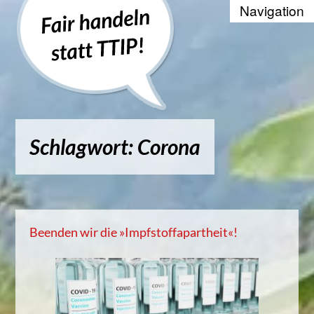
Recherche
Positionen
Die WTO und der Welthandel
Schlagwort: Corona
Kontakt
Suche
Kampagnenbanner zum Einbinde
Beenden wir die »Impfstoffapartheit«!
Datenschutzerklärung