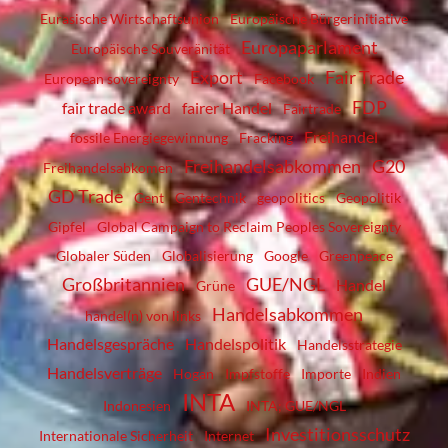
Eurasische Wirtschaftsunion
Europäische Bürgerinitiative
Europaparlament
Europäische Souveränität
Export
Fair Trade
European sovereignty
Facebook
FDP
fair trade award
fairer Handel
Fairtrade
Freihandel
fossile Energiegewinnung
Fracking
Freihandelsabkommen
G20
Freihandelsabkomen
GD Trade
Gent
Gentechnik
geopolitics
Geopolitik
Gipfel
Global Campaign to Reclaim Peoples Sovereignty
Globaler Süden
Globalisierung
Google
Greenpeace
Großbritannien
GUE/NGL
Handel
Grüne
Handelsabkommen
handel(n) von links
Handelsgespräche
Handelspolitik
Handelsstrategie
Handelsverträge
Hogan
Impfstoffe
Importe
Indien
INTA
Indonesien
INTA; GUE/NGL
Investitionsschutz
Internationale Sicherheit
Internet