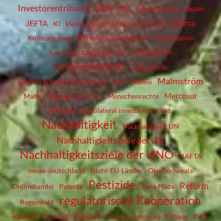
Investorentribunal
ISDS
Japan
IWF
Jahresbericht
Klima
JEFTA
KI
kleine und mittlere Unternehmen
Kohleausstieg
Kommunikationspflicht
Konsultation
Lieferketten
Kunming
Lange-Bericht
Lieferkettengesetz
Lobbyismus
Malmström
London School of Economics
Lula
Malmö
Mercosur
Malta
Management Plan
Menschenrechte
Metsola
multilateral investment court
Nachhaltigkeit
Nachhaltigkeit UN
Nachhaltigkeitsziele der UN
Nachhaltigkeitsziele der UNO
NAFTA
neues deutschland
Nicht-EU-Länder
Okonjo-Iweala
Pestizide
Reform
Onlinehandel
Patente
Rana Plaza
regulatorische Kooperation
Regenwald
Revision
Rodung
Rohstoffe
Rosa-Luxemburg-Stiftung
RWE