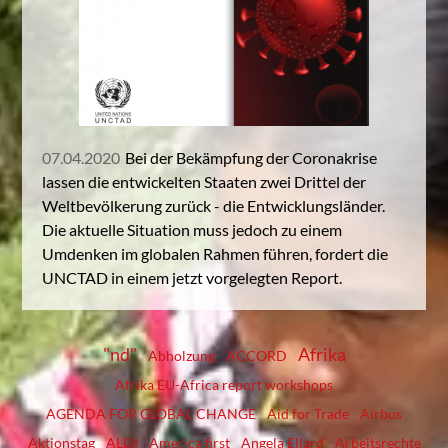
07.04.2020
Bei der Bekämpfung der Coronakrise
lassen die entwickelten Staaten zwei Drittel der
Weltbevölkerung zurück - die Entwicklungsländer.
Die aktuelle Situation muss jedoch zu einem
Umdenken im globalen Rahmen führen, fordert die
UNCTAD in einem jetzt vorgelegten Report.
"nd"
Afrika
Abholzung
ACCORD
Afrika EU-Africa report workshops
AGENDA FOR GLOBAL CHANGE
Aid for Trade
Airbus
Aktionstag
ALDI
America first
Angela Ellard
Arbeitsrechte