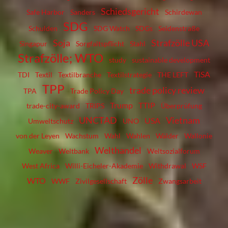
Schiedsgericht
Safe Harbor
Sanders
Schirdewan
SDG
Schulden
SDG Watch
SDGs
Seidenstraße
Soja
Strafzölle USA
Singapur
Sorgfaltspflicht
Stahl
Strafzölle; WTO
study
sustainable development
TiSA
TDI
Textil
Textilbranche
Textilstrategie
THE LEFT
TPP
trade policy review
TPA
Trade Policy Day
Trump
TTIP
trade-city-award
TRIPS
Überprüfung
UNCTAD
Vietnam
USA
Umweltschutz
UNO
von der Leyen
Wachstum
Wahl
Wahlen
Wälder
Wallonie
Welthandel
Weaver
Weltbank
Weltsozialforum
West Africa
Willi-Eicheler-Akademie
Withdrawal
WSF
Zölle
WTO
WWF
Zivilgesellschaft
Zwangsarbeit