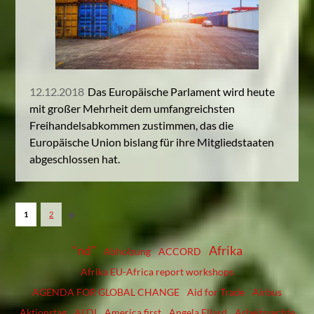
12.12.2018
Das Europäische Parlament wird heute
mit großer Mehrheit dem umfangreichsten
Freihandelsabkommen zustimmen, das die
Europäische Union bislang für ihre Mitgliedstaaten
abgeschlossen hat.
1
2
"nd"
Afrika
Abholzung
ACCORD
Afrika EU-Africa report workshops
AGENDA FOR GLOBAL CHANGE
Aid for Trade
Airbus
Aktionstag
ALDI
America first
Angela Ellard
Arbeitsrechte