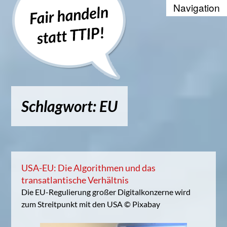
Recherche
Positionen
Die WTO und der Welthandel
Schlagwort: EU
Kontakt
Suche
Kampagnenbanner zum Einbinde
USA-EU: Die Algorithmen und das
transatlantische Verhältnis
Datenschutzerklärung
Die EU-Regulierung großer Digitalkonzerne wird
zum Streitpunkt mit den USA © Pixabay