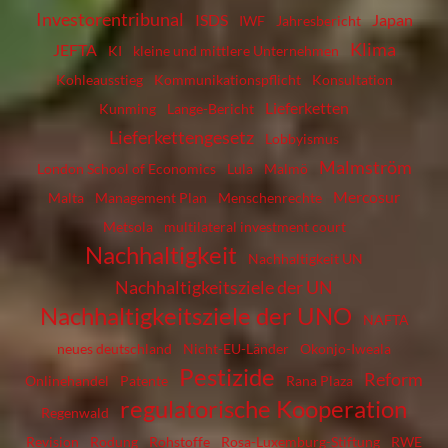
Investorentribunal
ISDS
Japan
IWF
Jahresbericht
Klima
JEFTA
KI
kleine und mittlere Unternehmen
Kohleausstieg
Kommunikationspflicht
Konsultation
Lieferketten
Kunming
Lange-Bericht
Lieferkettengesetz
Lobbyismus
Malmström
London School of Economics
Lula
Malmö
Mercosur
Malta
Management Plan
Menschenrechte
Metsola
multilateral investment court
Nachhaltigkeit
Nachhaltigkeit UN
Nachhaltigkeitsziele der UN
Nachhaltigkeitsziele der UNO
NAFTA
neues deutschland
Nicht-EU-Länder
Okonjo-Iweala
Pestizide
Reform
Onlinehandel
Patente
Rana Plaza
regulatorische Kooperation
Regenwald
Revision
Rodung
Rohstoffe
Rosa-Luxemburg-Stiftung
RWE