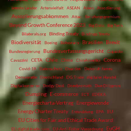
ärmste Länder
Artenvielfalt
ASEAN
Asien
Assoziierung
Assoziierungsabkommen
Attac
Berufungsgremium
Beyond Growth Conference 2023
Big Data
Big Tech
Binding Treaty
Bilaterals.org
Bindings Treaty
Biodiversität
Brasilien
Brexit
Boeing
Bolsonaro
Bundesverfassungsgericht
Bundesregierung
Capaldo
Chile
Corona
CETA
China
Cavazzini
ChinAmerika
Covid-19
Datenschutz
Dearden
Deborah James
Demokratie
Deutschland
DG Trade
digitaler Handel
Digitalkonzerne
Dodgy Deal
Dombrovskis
Due Diligence
Dumping
E-commerce
ECT
EDEKA
Energiecharta-Vertrag
Energiewende
Energy Charter Treaty
EU
Entwaldung
EPA
EU Cities for Fair and Ethical Trade Award
EuGH
EU digital trade rules
EU-Anti-Folter-Verordnung