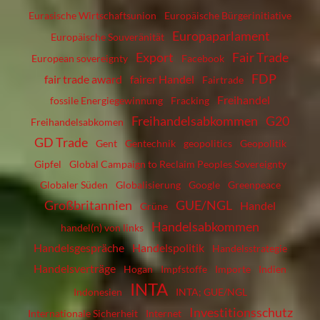
Eurasische Wirtschaftsunion
Europäische Bürgerinitiative
Europaparlament
Europäische Souveränität
Export
Fair Trade
European sovereignty
Facebook
FDP
fair trade award
fairer Handel
Fairtrade
Freihandel
fossile Energiegewinnung
Fracking
Freihandelsabkommen
G20
Freihandelsabkomen
GD Trade
Gent
Gentechnik
geopolitics
Geopolitik
Gipfel
Global Campaign to Reclaim Peoples Sovereignty
Globaler Süden
Globalisierung
Google
Greenpeace
Großbritannien
GUE/NGL
Handel
Grüne
Handelsabkommen
handel(n) von links
Handelsgespräche
Handelspolitik
Handelsstrategie
Handelsverträge
Hogan
Impfstoffe
Importe
Indien
INTA
Indonesien
INTA; GUE/NGL
Investitionsschutz
Internationale Sicherheit
Internet